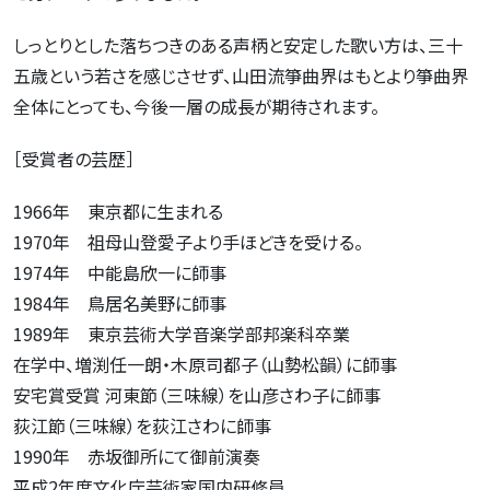
しっとりとした落ちつきのある声柄と安定した歌い方は、三十
五歳という若さを感じさせず、山田流箏曲界はもとより箏曲界
全体にとっても、今後一層の成長が期待されます。
［受賞者の芸歴］
1966年 東京都に生まれる
1970年 祖母山登愛子より手ほどきを受ける。
1974年 中能島欣一に師事
1984年 鳥居名美野に師事
1989年 東京芸術大学音楽学部邦楽科卒業
在学中、増渕任一朗・木原司都子（山勢松韻）に師事
安宅賞受賞 河東節（三味線）を山彦さわ子に師事
荻江節（三味線）を荻江さわに師事
1990年 赤坂御所にて御前演奏
平成2年度文化庁芸術家国内研修員