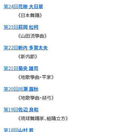
第24回
花柳 大日翠
《日本舞踊》
第23回
萩岡 松柯
《山田流箏曲》
第22回
新内 多賀太夫
《新内節》
第21回
菊央 雄司
《地歌箏曲・平家》
第20回
川瀬 露秋
《地歌箏曲・胡弓》
第19回
佐辺 良和
《琉球舞踊家、組踊立方》
第18回
山村 若