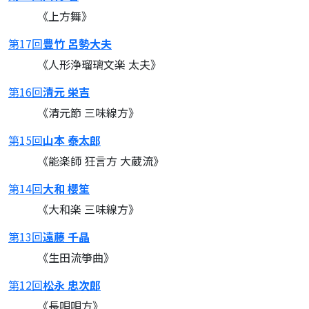
《上方舞》
第17回
豊竹 呂勢大夫
《人形浄瑠璃文楽 太夫》
第16回
清元 栄吉
《清元節 三味線方》
第15回
山本 泰太郎
《能楽師 狂言方 大蔵流》
第14回
大和 櫻笙
《大和楽 三味線方》
第13回
遠藤 千晶
《生田流箏曲》
第12回
松永 忠次郎
《長唄唄方》