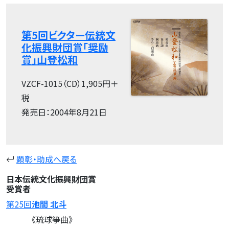
第5回ビクター伝統文
化振興財団賞「奨励
賞」山登松和
VZCF-1015（CD）1,905円＋
税
発売日：2004年8月21日
顕彰・助成へ戻る
日本伝統文化振興財団賞
受賞者
第25回
池間 北斗
《琉球箏曲》