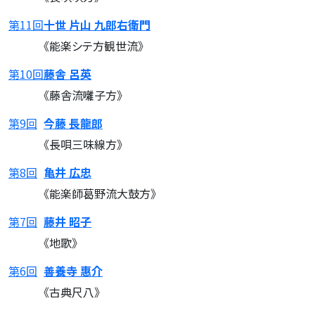
第11回
十世 片山 九郎右衛門
《能楽シテ方観世流》
第10回
藤舎 呂英
《藤舎流囃子方》
第9回
今藤 長龍郎
《長唄三味線方》
第8回
亀井 広忠
《能楽師葛野流大鼓方》
第7回
藤井 昭子
《地歌》
第6回
善養寺 惠介
《古典尺八》