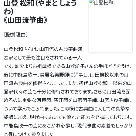
山登 松和（やまと しょう
わ）
《山田流箏曲》
［贈賞理由］
山登松和さんは、山田流の古典箏曲演
奏家として最も注目をされている一人
です。幼少よりお祖母様である山登愛子さんの手ほどきをうけ、
後に中能島欣一、鳥居名美野師に師事し、山田検校以来の山
田流古典曲を修得されました。また、初代山登松和一以来の山
登家代々の芸も十分に修行されております。さらに山田流を深
めるのに重要な河東節、荻江節を山彦節子師、山彦さわ子師に
ついて学んでこられました。この様に古典曲に大しての真摯な
姿勢に加え、現代曲においても優れた能力を発揮しております。
中能島欣一の芸にあこがれ心酔し、現代箏曲の素養もしっかり
と身につけて参りました。