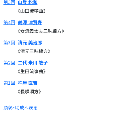
第5回
山登 松和
《山田流箏曲》
第4回
鶴澤 津賀寿
《女流義太夫三味線方》
第3回
清元 美治郎
《清元三味線方》
第2回
二代 米川 敏子
《生田流箏曲》
第1回
杵屋 直吉
《長唄唄方》
顕彰・助成へ戻る