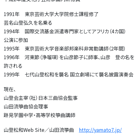
1991年 東京芸術大学大学院修士課程修了
芸名山登弘久を名乗る
1994年 国際交流基金派遣専門家としてアフリカ（4カ国）
公演に参加
1995年 東京芸術大学音楽部邦楽科非常勤講師（2年間）
1996年 河東節（浄瑠璃）を山彦節子に師事、山彦 登の名を
許される
1999年 七代山登松和を襲名 国立劇場にて襲名披露演奏会
現在、
山登会主宰（社）日本三曲協会監事
山田流箏曲協会理事
跡見学園中学・高等学校箏曲講師
山登松和Web Site／山田流箏曲
http://yamato7.jp/