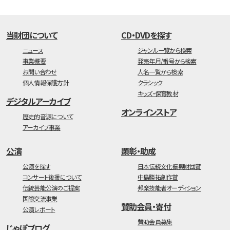
当財団について
CD・DVDを探す
ニュース
ジャンル一覧から検索
事業概要
発売年月/番号から検索
お問い合わせ
人名一覧から検索
個人情報保護方針
クラシック
キッズ・保育教材
デジタルアーカイブ
オンラインストア
歴史的音源について
アーカイブ事業
公演
顕彰・助成
公演を探す
日本伝統文化振興財団賞
コンサート後援について
中島勝祐創作賞
伝統芸能公演のご提案
邦楽技能者オーディション
国際交流事業
賛助会員・寄付
公演レポート
賛助会員募集
じゃぽブログ