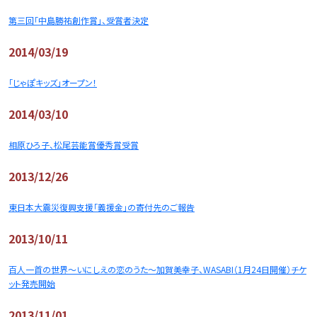
第三回「中島勝祐創作賞」、受賞者決定
2014/03/19
「じゃぽキッズ」オープン！
2014/03/10
相原ひろ子、松尾芸能賞優秀賞受賞
2013/12/26
東日本大震災復興支援「義援金」の寄付先のご報告
2013/10/11
百人一首の世界～いにしえの恋のうた～加賀美幸子、WASABI（1月24日開催）チケ
ット発売開始
2013/11/01