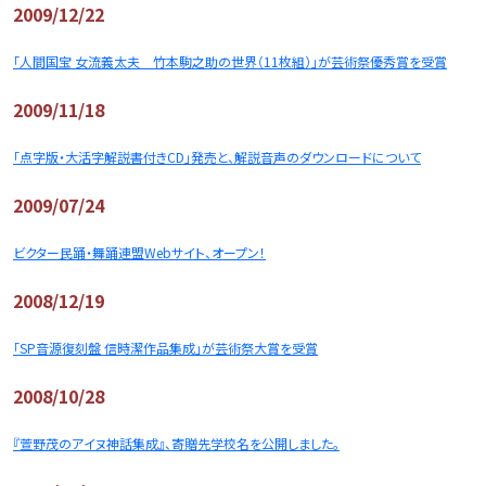
2009/12/22
「人間国宝 女流義太夫 竹本駒之助の世界（11枚組）」が芸術祭優秀賞を受賞
2009/11/18
「点字版・大活字解説書付きCD」発売と、解説音声のダウンロードについて
2009/07/24
ビクター民踊・舞踊連盟Webサイト、オープン！
2008/12/19
「SP音源復刻盤 信時潔作品集成」が芸術祭大賞を受賞
2008/10/28
『萱野茂のアイヌ神話集成』、寄贈先学校名を公開しました。