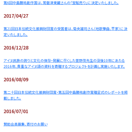
第6回中島勝祐創作賞は、常磐津東蔵さんの「宝船売り」に決定いたしました。
2017/04/27
第21回日本伝統文化振興財団賞の受賞者は、菊央雄司さん（地歌箏曲、平家）に決
定いたしました。
2016/12/28
アイヌ民族の誇りと文化の保存・発展に尽くした萱野茂先生の没後10年にあたる
2016年、貴重なアイヌ語の資料を寄贈するプロジェクトを計画し実施いたします。
2016/08/09
第二十回日本伝統文化振興財団賞・第五回中島勝祐創作賞贈呈式のレポートを掲
載しました。
2016/07/01
賛助会員募集、寄付のお願い