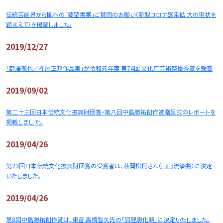
伝統芸能界から国への「要望書案」ご賛同のお願い（新型コロナ感染拡 大の現状を
踏まえて）を掲載しました。
2019/12/27
「野澤徹也／杵屋正邦作品集」が令和元年度 第74回 文化庁芸術祭優秀賞を受賞
2019/09/02
第二十三回日本伝統文化振興財団賞・第八回中島勝祐創作賞贈呈式のレポートを
掲載しまし た。
2019/04/26
第23回日本伝統文化振興財団賞の受賞者は、萩岡松柯さん（山田流箏曲）に決定
いたしました。
2019/04/26
第8回中島勝祐創作賞は、東音 高橋智久氏の「狐狸廓化競」に決定いたしました。