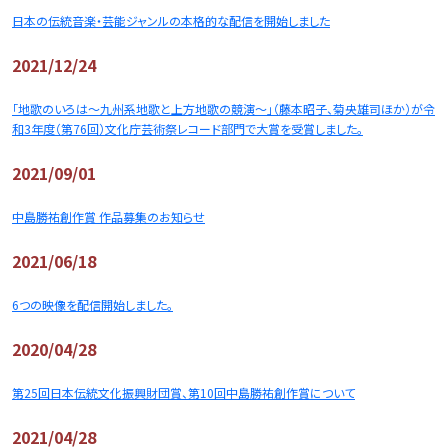
日本の伝統音楽・芸能ジャンルの本格的な配信を開始しました
2021/12/24
「地歌のいろは～九州系地歌と上方地歌の競演～」（藤本昭子、菊央雄司ほか）が令
和3年度（第76回）文化庁芸術祭レコード部門で大賞を受賞しました。
2021/09/01
中島勝祐創作賞 作品募集のお知らせ
2021/06/18
6つの映像を配信開始しました。
2020/04/28
第25回日本伝統文化振興財団賞、第10回中島勝祐創作賞について
2021/04/28