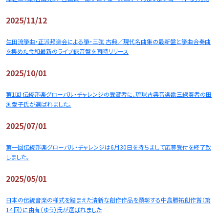
2025/11/12
生田流箏曲・正派邦楽会による箏・三弦 古典／現代名曲集の最新盤と箏曲合奏曲
を集めた令和最新のライブ録音盤を同時リリース
2025/10/01
第1回 伝統邦楽グローバル・チャレンジの受賞者に、琉球古典音楽歌三線奏者の田
渕愛子氏が選ばれました。
2025/07/01
第一回伝統邦楽グローバル・チャレンジは6月30日を持ちまして応募受付を終了致
しました。
2025/05/01
日本の伝統音楽の様式を踏まえた清新な創作作品を顕彰する中島勝祐創作賞（第
1４回）に由有（ゆう）氏が選ばれました