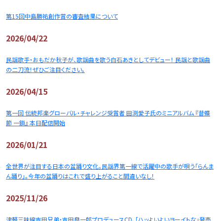
第15回中島勝祐創作賞の審査結果について
2026/04/22
民謡歌手・おもだか秋子が、歌謡曲を歌う白石あきとしてデビュー！ 民謡と歌謡曲
の二刀流！ぜひご注目ください。
2026/04/15
第一回 伝統邦楽グローバル・チャレンジ受賞者 田渕愛子氏のミニアルバム 『昔蝶
節 一鎖』 本日配信開始
2026/01/21
全世界が注目する日本の盆踊り文化。民謡界第一線で活躍中の歌手が唄う「らんま
ん踊り」。今年の盆踊りはこれで盛り上がること間違いなし！
2025/11/26
津軽三味線吉田兄弟・吉田良一郎プロデュースCD、「ハッよいよいヨーイトな」発売