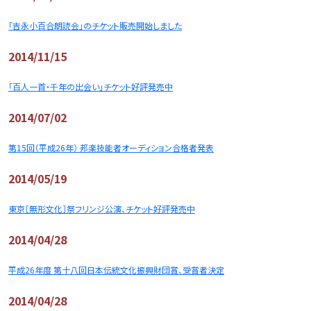
「吉永小百合朗読会」のチケット販売開始しました
2014/11/15
「百人一首・千年の出会い」チケット好評発売中
2014/07/02
第15回（平成26年） 邦楽技能者オーディション合格者発表
2014/05/19
東京［無形文化］祭フリンジ公演、チケット好評発売中
2014/04/28
平成26年度 第十八回日本伝統文化振興財団賞、受賞者決定
2014/04/28