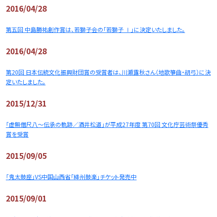
2016/04/28
第五回 中島勝祐創作賞は、若獅子会の「若獅子 Ⅰ」に決定いたしました。
2016/04/28
第20回 日本伝統文化振興財団賞の受賞者は、川瀬露秋さん（地歌箏曲・胡弓）に決
定いたしました。
2015/12/31
「虚無僧尺八〜伝承の軌跡／酒井松道」が平成27年度 第70回 文化庁芸術祭優秀
賞を受賞
2015/09/05
「鬼太鼓座」VS中国山西省「絳州鼓楽」チケット発売中
2015/09/01