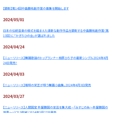
【顕彰】第14回中島勝祐創作賞の募集を開始します
2024/05/01
日本の伝統音楽の様式を踏まえた清新な創作作品を顕彰する中島勝祐創作賞（第
13回）に「かぎろひの会」が選ばれました
2024/04/24
【ニューリリース】舞踊歌謡のトップランナー相原ひろ子の最新シングル2024年4月
24日発売！
2024/04/03
【ニューリリース】端唄の栄芝が唄う舞踊小曲集。2024年4月3日発売
2024/03/27
【ニューリリース】人間国宝 杵屋勝国の至芸を集大成－『みすじの糸～杵屋勝国の
世界～』（CD３枚組）2024年3月27日発売