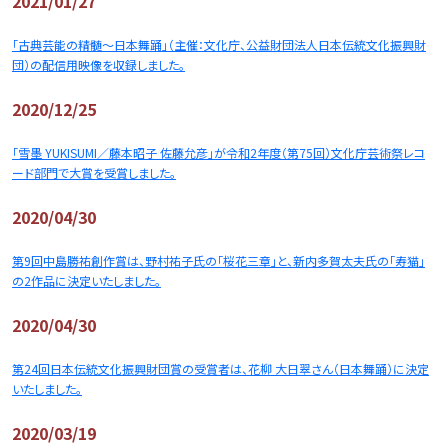
2021/01/27
「古典芸能の精髄～日本舞踊」（主催：文化庁、公益財団法人日本伝統文化振興財
団）の配信用映像を収録しました。
2020/12/25
「雪墨 YUKISUMI／藤本昭子 佐藤允彦」が令和2年度（第75回）文化庁芸術祭レコ
ード部門で大賞を受賞しました。
2020/04/30
第9回中島勝祐創作賞は、野村祐子氏の「桜花三章」と、新内多賀太夫氏の「寿猫」
の2作品に決定いたしました。
2020/04/30
第24回日本伝統文化振興財団賞の受賞者は、花柳 大日翠さん（日本舞踊）に決定
いたしました。
2020/03/19