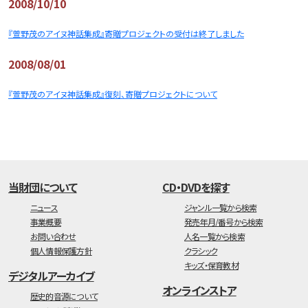
2008/10/10
『萱野茂のアイヌ神話集成』寄贈プロジェクトの受付は終了しました
2008/08/01
『萱野茂のアイヌ神話集成』復刻、寄贈プロジェクトについて
当財団について
CD・DVDを探す
ニュース
ジャンル一覧から検索
事業概要
発売年月/番号から検索
お問い合わせ
人名一覧から検索
個人情報保護方針
クラシック
キッズ・保育教材
デジタルアーカイブ
オンラインストア
歴史的音源について