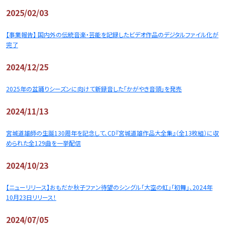
2025/02/03
【事業報告】 国内外の伝統音楽・芸能を記録したビデオ作品のデジタルファイル化が
完了
2024/12/25
2025年の盆踊りシーズンに向けて新録音した「かがやき音頭」を発売
2024/11/13
宮城道雄師の生誕130周年を記念して、CD『宮城道雄作品大全集』（全13枚組）に収
められた全129曲を一挙配信
2024/10/23
【ニューリリース】おもだか秋子ファン待望のシングル「大空の虹」「初舞」、2024年
10月23日リリース！
2024/07/05