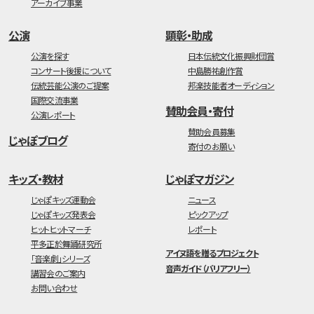
アーカイブ事業
公演
顕彰・助成
公演を探す
日本伝統文化振興財団賞
コンサート後援について
中島勝祐創作賞
伝統芸能公演のご提案
邦楽技能者オーディション
国際交流事業
賛助会員・寄付
公演レポート
賛助会員募集
じゃぽブログ
寄付のお願い
キッズ・教材
じゃぽマガジン
じゃぽキッズ運動会
ニュース
じゃぽキッズ発表会
ピックアップ
ヒットヒットマーチ
レポート
平多正於舞踊研究所
アイヌ語を贈るプロジェクト
「音楽劇」シリーズ
音声ガイド（バリアフリー）
講習会のご案内
お問い合わせ