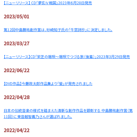
【ニューリリース】 CD「夢玄Ⅳ戦国」2023年６月28日発売
2023/05/01
第12回中島勝祐創作賞は、砂崎知子氏の「牛窓詩抄」に決定しました。
2023/03/27
【ニューリリース】CD「栄芝の端唄～端唄でつづる旅（後篇）」2023年3月29日発売
2022/06/22
【DVD作品】今藤政太郎作品集より「螢」が発売されました
2022/04/28
日本の伝統音楽の様式を踏まえた清新な創作作品を顕彰する 中島勝祐創作賞（第
11回）に東音越智義乃さんが選ばれました。
2022/04/22