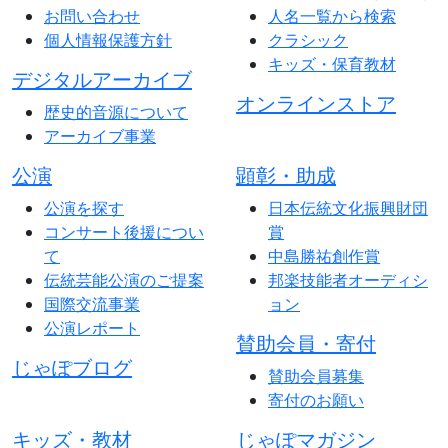
お問い合わせ
人名一覧から検索
個人情報保護方針
クラシック
キッズ・保育教材
デジタルアーカイブ
オンラインストア
歴史的音源について
アーカイブ事業
公演
顕彰・助成
公演を探す
日本伝統文化振興財団
コンサート後援につい
賞
て
中島勝祐創作賞
伝統芸能公演のご提案
邦楽技能者オーディシ
国際交流事業
ョン
公演レポート
賛助会員・寄付
じゃぽブログ
賛助会員募集
寄付のお願い
キッズ・教材
じゃぽマガジン