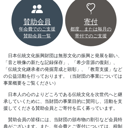
賛助会員
寄付
年会費でのご支援
都度、または毎月の
賛助会員一覧
寄付でのご支援
日本伝統文化振興財団は無形文化の振興と発展を願い、
「音と映像の新たな記録保存」、「希少音源の復刻」、
「伝統文化継承者の発掘育成と顕彰」、「教育支援」など
の公益活動を行っております。（当財団の事業については
事業概要をご覧ください）
日本人の心のよりどころである伝統文化を次世代へと継
承していくために、当財団の事業目的に賛同し、活動を支
援してくださる賛助会員とご寄付を広く募っています。
賛助会員の皆様には、当財団の頒布物の割引など会員特
典がございます。また、年会費とご寄付については、税制