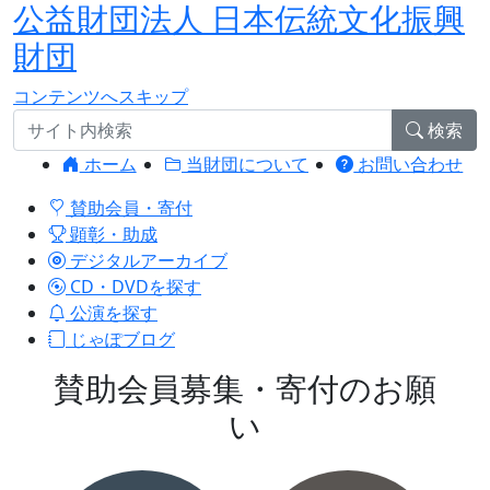
公益財団法人 日本伝統文化振興
財団
コンテンツへスキップ
検索
ホーム
当財団について
お問い合わせ
賛助会員・寄付
顕彰・助成
デジタルアーカイブ
CD・DVDを探す
公演を探す
じゃぽブログ
賛助会員募集・寄付のお願
い