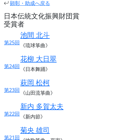
顕彰・助成へ戻る
日本伝統文化振興財団賞
受賞者
池間 北斗
第25回
《琉球箏曲》
花柳 大日翠
第24回
《日本舞踊》
萩岡 松柯
第23回
《山田流箏曲》
新内 多賀太夫
第22回
《新内節》
菊央 雄司
第21回