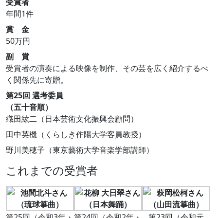
受賞者
年間1件
賞 金
50万円
副 賞
受賞者の演奏による映像を制作、その芸を広く紹介するべ
く関係先に寄贈。
第25回 選考委員
（五十音順）
織田紘二（日本芸術文化振興会顧問）
田中英機（くらしき作陽大学客員教授）
野川美穂子（東京藝術大学音楽学部講師）
これまでの受賞者
第25回（令和3年・
第24回（令和2年・
第23回（令和元