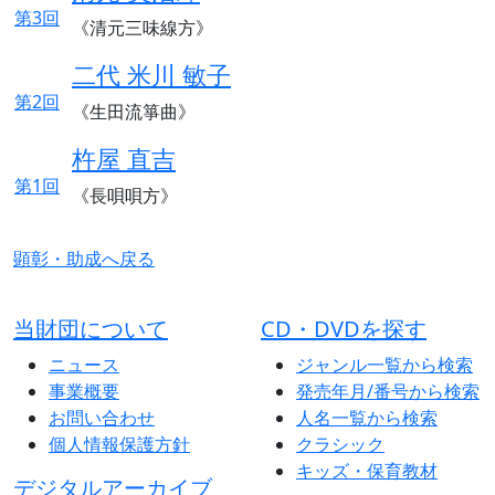
第3回
《清元三味線方》
二代 米川 敏子
第2回
《生田流箏曲》
杵屋 直吉
第1回
《長唄唄方》
顕彰・助成へ戻る
当財団について
CD・DVDを探す
ニュース
ジャンル一覧から検索
事業概要
発売年月/番号から検索
お問い合わせ
人名一覧から検索
個人情報保護方針
クラシック
キッズ・保育教材
デジタルアーカイブ