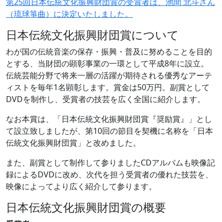
第25回日本伝統文化振興財団賞の受賞者は、池間 北斗さん
（琉球箏曲）に決定いたしました。
日本伝統文化振興財団賞について
わが国の伝統音楽の保存・振興・普及に努めることを目的
とする、当財団の顕彰事業の一環として平成8年に設立。
伝統芸能分野で将来一層の活躍が期待される優秀なアーテ
ィストを毎年1名顕彰します。賞金は50万円。副賞として
DVDを制作し、受賞者の技芸を広く全国に紹介します。
なお本賞は、「日本伝統文化振興財団賞『奨励賞』」とし
て設立致しましたが、第10回の節目を契機に名称を「日本
伝統文化振興財団賞」と改めました。
また、副賞として制作して参りましたCDアルバムも映像記
録によるDVDに改め、次代を担う受賞者の優れた技芸を、
映像によってより広く紹介して参ります。
日本伝統文化振興財団賞の概要