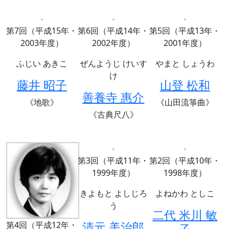
第7回（平成15年・
第6回（平成14年・
第5回（平成13年・
2003年度）
2002年度）
2001年度）
ふじい あきこ
ぜんようじ けいす
やまと しょうわ
け
藤井 昭子
山登 松和
善養寺 惠介
《地歌》
《山田流箏曲》
《古典尺八》
第3回（平成11年・
第2回（平成10年・
1999年度）
1998年度）
きよもと よしじろ
よねかわ としこ
う
二代 米川 敏
清元 美治郎
第4回（平成12年・