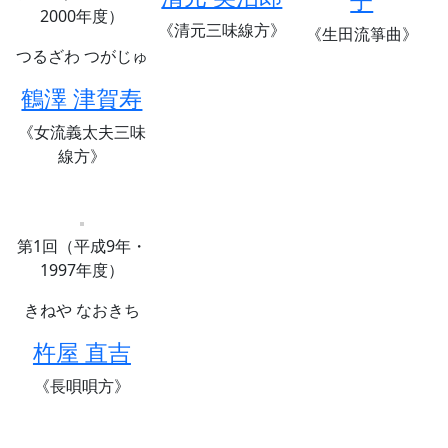
子
2000年度）
《清元三味線方》
《生田流箏曲》
つるざわ つがじゅ
鶴澤 津賀寿
《女流義太夫三味
線方》
第1回（平成9年・
1997年度）
きねや なおきち
杵屋 直吉
《長唄唄方》