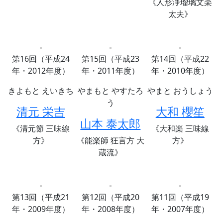
《人形浄瑠璃文楽
太夫》
第16回（平成24
第15回（平成23
第14回（平成22
年・2012年度）
年・2011年度）
年・2010年度）
きよもと えいきち
やまもと やすたろ
やまと おうしょう
う
清元 栄吉
大和 櫻笙
山本 泰太郎
《清元節 三味線
《大和楽 三味線
方》
《能楽師 狂言方 大
方》
蔵流》
第13回（平成21
第12回（平成20
第11回（平成19
年・2009年度）
年・2008年度）
年・2007年度）