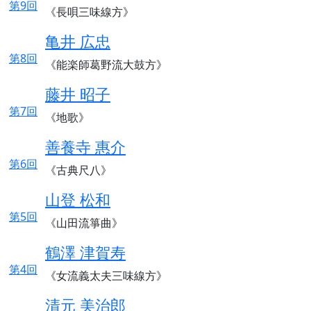
第9回
《長唄三味線方》
亀井 広忠
第8回
《能楽師葛野流大鼓方》
藤井 昭子
第7回
《地歌》
善養寺 惠介
第6回
《古典尺八》
山登 松和
第5回
《山田流箏曲》
鶴澤 津賀寿
第4回
《女流義太夫三味線方》
清元 美治郎