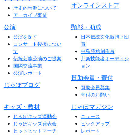
オンラインストア
歴史的音源について
アーカイブ事業
公演
顕彰・助成
公演を探す
日本伝統文化振興財団
コンサート後援につい
賞
て
中島勝祐創作賞
伝統芸能公演のご提案
邦楽技能者オーディシ
国際交流事業
ョン
公演レポート
賛助会員・寄付
じゃぽブログ
賛助会員募集
寄付のお願い
キッズ・教材
じゃぽマガジン
じゃぽキッズ運動会
ニュース
じゃぽキッズ発表会
ピックアップ
ヒットヒットマーチ
レポート