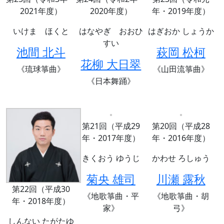
2021年度）
2020年度）
年・2019年度）
いけま ほくと
はなやぎ おおひ
はぎおか しょうか
すい
池間 北斗
萩岡 松柯
花柳 大日翠
《琉球箏曲》
《山田流箏曲》
《日本舞踊》
第21回（平成29
第20回（平成28
年・2017年度）
年・2016年度）
きくおう ゆうじ
かわせ ろしゅう
菊央 雄司
川瀬 露秋
第22回（平成30
《地歌箏曲・平
《地歌箏曲・胡
年・2018年度）
家》
弓》
しんない たがたゆ