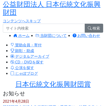
公益財団法人 日本伝統文化振興
財団
コンテンツへスキップ
検索
ホーム
当財団について
お問い合わせ
賛助会員・寄付
顕彰・助成
デジタルアーカイブ
CD・DVDを探す
公演を探す
じゃぽブログ
日本伝統文化振興財団賞
お知らせ
2021年4月28日