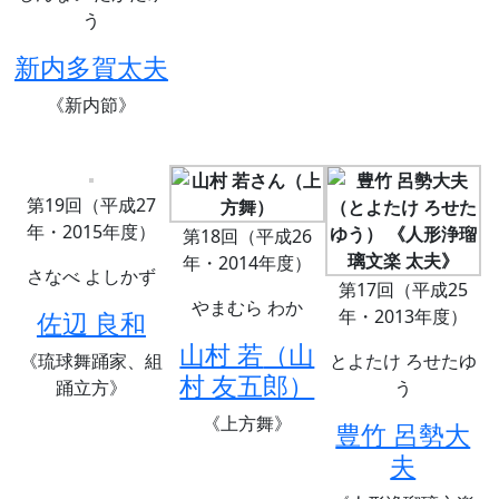
う
新内多賀太夫
《新内節》
第19回（平成27
年・2015年度）
第18回（平成26
年・2014年度）
さなべ よしかず
第17回（平成25
やまむら わか
年・2013年度）
佐辺 良和
山村 若
（山
《琉球舞踊家、組
とよたけ ろせたゆ
村 友五郎）
踊立方》
う
《上方舞》
豊竹 呂勢大
夫