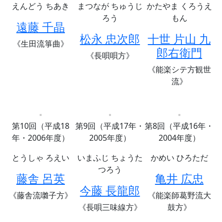
えんどう ちあき
まつなが ちゅうじ
かたやま くろうえ
ろう
もん
遠藤 千晶
松永 忠次郎
十世 片山 九
《生田流箏曲》
郎右衛門
《長唄唄方》
《能楽シテ方観世
流》
第10回（平成18
第9回（平成17年・
第8回（平成16年・
年・2006年度）
2005年度）
2004年度）
とうしゃ ろえい
いまふじ ちょうた
かめい ひろただ
つろう
藤舎 呂英
亀井 広忠
今藤 長龍郎
《藤舎流囃子方》
《能楽師葛野流大
《長唄三味線方》
鼓方》