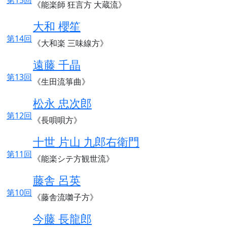
第15回
《能楽師 狂言方 大蔵流》
大和 櫻笙
第14回
《大和楽 三味線方》
遠藤 千晶
第13回
《生田流箏曲》
松永 忠次郎
第12回
《長唄唄方》
十世 片山 九郎右衛門
第11回
《能楽シテ方観世流》
藤舎 呂英
第10回
《藤舎流囃子方》
今藤 長龍郎