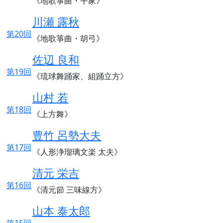
《地歌箏曲・平家》
川瀬 露秋
第20回
《地歌箏曲・胡弓》
佐辺 良和
第19回
《琉球舞踊家、組踊立方》
山村 若
第18回
《上方舞》
豊竹 呂勢大夫
第17回
《人形浄瑠璃文楽 太夫》
清元 栄吉
第16回
《清元節 三味線方》
山本 泰太郎