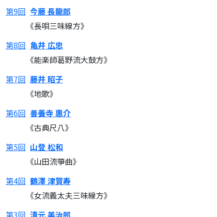
第9回
今藤 長龍郎
《長唄三味線方》
第8回
亀井 広忠
《能楽師葛野流大鼓方》
第7回
藤井 昭子
《地歌》
第6回
善養寺 惠介
《古典尺八》
第5回
山登 松和
《山田流箏曲》
第4回
鶴澤 津賀寿
《女流義太夫三味線方》
第3回
清元 美治郎