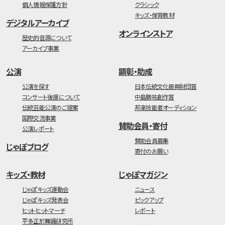
個人情報保護方針
クラシック
キッズ・保育教材
デジタルアーカイブ
オンラインストア
歴史的音源について
アーカイブ事業
公演
顕彰・助成
公演を探す
日本伝統文化振興財団賞
コンサート後援について
中島勝祐創作賞
伝統芸能公演のご提案
邦楽技能者オーディション
国際交流事業
賛助会員・寄付
公演レポート
賛助会員募集
じゃぽブログ
寄付のお願い
キッズ・教材
じゃぽマガジン
じゃぽキッズ運動会
ニュース
じゃぽキッズ発表会
ピックアップ
ヒットヒットマーチ
レポート
平多正於舞踊研究所