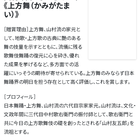
《上方舞（かみがたま
い）》
［贈賞理由］上方舞、山村流の家元と
して、地歌・上方歌の古典に艶のある
舞の技量を示すとともに、流儀に残る
歌舞伎舞踊の復元に心を砕き、優れ
た成果を挙げるなど、多方面での活
躍にいっそうの期待が寄せられている。上方舞のみならず日本
舞踊界の明日を担う存在として高く評価し、これを賞します。
［プロフィール］
日本舞踊・上方舞、山村流の六代目宗家家元。山村流は、文化・
文政年間に三代目中村歌右衛門の振付師として、歌右衛門と
共に今日の上方歌舞伎の礎を創ったとされる「山村友五郎」を
流祖とする。