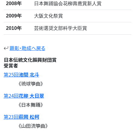
2008年
日本舞踊協会花柳壽應賞新人賞
2009年
大阪文化祭賞
2010年
芸術選奨文部科学大臣賞
顕彰・助成へ戻る
日本伝統文化振興財団賞
受賞者
第25回
池間 北斗
《琉球箏曲》
第24回
花柳 大日翠
《日本舞踊》
第23回
萩岡 松柯
《山田流箏曲》