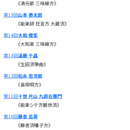
《清元節 三味線方》
第15回
山本 泰太郎
《能楽師 狂言方 大蔵流》
第14回
大和 櫻笙
《大和楽 三味線方》
第13回
遠藤 千晶
《生田流箏曲》
第12回
松永 忠次郎
《長唄唄方》
第11回
十世 片山 九郎右衛門
《能楽シテ方観世流》
第10回
藤舎 呂英
《藤舎流囃子方》