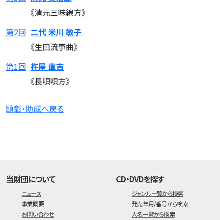
《清元三味線方》
第2回
二代 米川 敏子
《生田流箏曲》
第1回
杵屋 直吉
《長唄唄方》
顕彰・助成へ戻る
当財団について
CD・DVDを探す
ニュース
ジャンル一覧から検索
事業概要
発売年月/番号から検索
お問い合わせ
人名一覧から検索