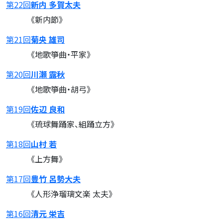
第22回
新内 多賀太夫
《新内節》
第21回
菊央 雄司
《地歌箏曲・平家》
第20回
川瀬 露秋
《地歌箏曲・胡弓》
第19回
佐辺 良和
《琉球舞踊家、組踊立方》
第18回
山村 若
《上方舞》
第17回
豊竹 呂勢大夫
《人形浄瑠璃文楽 太夫》
第16回
清元 栄吉