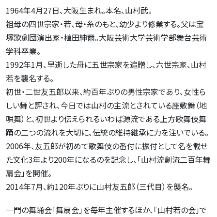
1964年4月27日、大阪生まれ。本名、山村武。
祖母の四世宗家・若、母・糸のもと、幼少より修業する。父は宝
塚歌劇団演出家・植田紳爾。大阪芸術大学芸術学部舞台芸術
学科卒業。
1992年1月、早逝した母に五世宗家を追贈し、六世宗家、山村
若を襲名する。
初世・二世友五郎以来、約百年ぶりの男性宗家であり、女性ら
しい舞と評され、今日では山村の主流とされている座敷舞（地
唄舞）と、初世より伝えられるいわば源流である上方歌舞伎舞
踊の二つの流れを大切に、伝統の維持継承に力を注いでいる。
2006年、友五郎が初めて歌舞伎の番付に振付として名を載せ
た文化3年より200年になるのを記念し、「山村流創流二百年舞
扇会」を開催。
2014年7月、約120年ぶりに山村友五郎（三代目）を襲名。
一門の舞踊会「舞扇会」を毎年主催するほか、「山村若の会」で