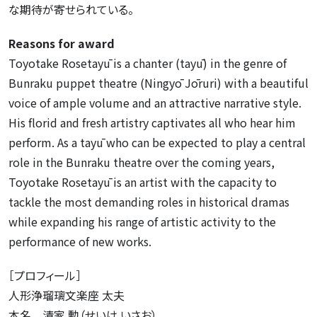
な期待が寄せられている。
Reasons for award
Toyotake Rosetayū is a chanter (tayū) in the genre of
Bunraku puppet theatre (Ningyō Jōruri) with a beautiful
voice of ample volume and an attractive narrative style.
His florid and fresh artistry captivates all who hear him
perform. As a tayū who can be expected to play a central
role in the Bunraku theatre over the coming years,
Toyotake Rosetayū is an artist with the capacity to
tackle the most demanding roles in historical dramas
while expanding his range of artistic activity to the
performance of new works.
［プロフィール］
人形浄瑠璃文楽座 太夫
本名 清家 勲（せいけ いさお）