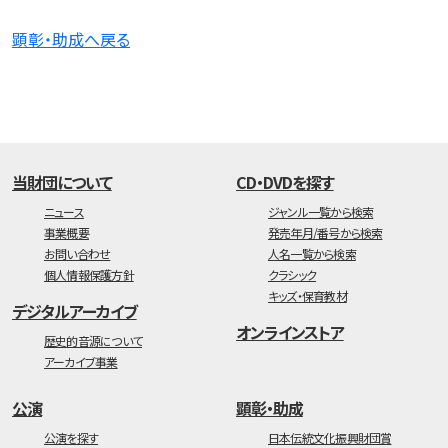
顕彰・助成へ戻る
当財団について
CD・DVDを探す
ニュース
ジャンル一覧から検索
事業概要
発売年月/番号から検索
お問い合わせ
人名一覧から検索
個人情報保護方針
クラシック
キッズ・保育教材
デジタルアーカイブ
オンラインストア
歴史的音源について
アーカイブ事業
公演
顕彰・助成
公演を探す
日本伝統文化振興財団賞