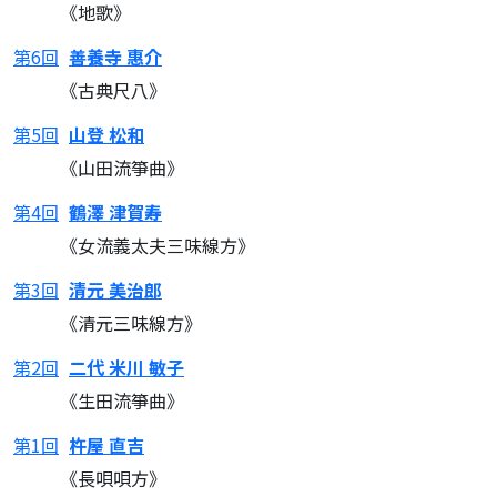
《地歌》
第6回
善養寺 惠介
《古典尺八》
第5回
山登 松和
《山田流箏曲》
第4回
鶴澤 津賀寿
《女流義太夫三味線方》
第3回
清元 美治郎
《清元三味線方》
第2回
二代 米川 敏子
《生田流箏曲》
第1回
杵屋 直吉
《長唄唄方》