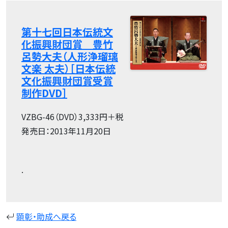
第十七回日本伝統文
化振興財団賞 豊竹
呂勢大夫（人形浄瑠璃
文楽 太夫）［日本伝統
文化振興財団賞受賞
制作DVD］
VZBG-46（DVD）3,333円＋税
発売日：2013年11月20日
.
顕彰・助成へ戻る