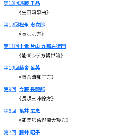
第13回
遠藤 千晶
《生田流箏曲》
第12回
松永 忠次郎
《長唄唄方》
第11回
十世 片山 九郎右衛門
《能楽シテ方観世流》
第10回
藤舎 呂英
《藤舎流囃子方》
第9回
今藤 長龍郎
《長唄三味線方》
第8回
亀井 広忠
《能楽師葛野流大鼓方》
第7回
藤井 昭子