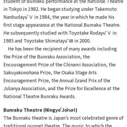
student of Bunraku performance at the National Theatre
in Tokyo in 1982. He began studying under Takemoto
Nanbudayū Ⅴ in 1984, the year in which he made his
first stage appearance at the National Bunraku Theatre.
He subsequently studied with Toyotake Rodayū Ⅴ in
1985 and Toyotake Shimatayū Ⅷ in 2000.
He has been the recipient of many awards including
the Prize of the Bunraku Association, the
Encouragement Prize of the Chinami Association, the
Sakuyakonohana Prize, the Osaka Stage Arts
Encouragement Prize, the Annual Grand Prix of the
Jūsanya Association, and the Prize for Excellence at the
National Theatre Bunraku Awards.
Bunraku Theatre (Ningyō Jōruri)
The Bunraku theatre is Japan’s most celebrated genre of
traditional puppet theatre. The music to which the