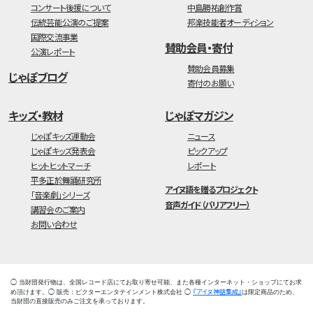
コンサート後援について
中島勝祐創作賞
伝統芸能公演のご提案
邦楽技能者オーディション
国際交流事業
賛助会員・寄付
公演レポート
賛助会員募集
じゃぽブログ
寄付のお願い
キッズ・教材
じゃぽマガジン
じゃぽキッズ運動会
ニュース
じゃぽキッズ発表会
ピックアップ
ヒットヒットマーチ
レポート
平多正於舞踊研究所
アイヌ語を贈るプロジェクト
「音楽劇」シリーズ
音声ガイド（バリアフリー）
講習会のご案内
お問い合わせ
◯ 当財団発行物は、全国レコード店にてお取り寄せ可能、また各種インターネット・ショップにてお求
『アイヌ神話集成』
め頂けます。◯ 販売：ビクターエンタテインメント株式会社 ◯
は限定商品のため、
当財団の直接販売のみご注文を承っております。