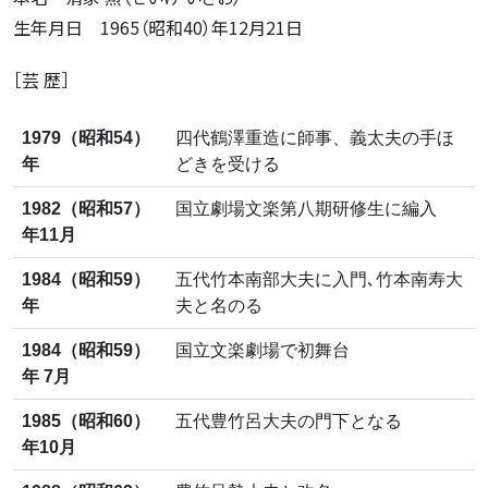
生年月日 1965（昭和40）年12月21日
［芸 歴］
1979（昭和54）
四代鶴澤重造に師事、義太夫の手ほ
年
どきを受ける
1982（昭和57）
国立劇場文楽第八期研修生に編入
年11月
1984（昭和59）
五代竹本南部大夫に入門､竹本南寿大
年
夫と名のる
1984（昭和59）
国立文楽劇場で初舞台
年 7月
1985（昭和60）
五代豊竹呂大夫の門下となる
年10月