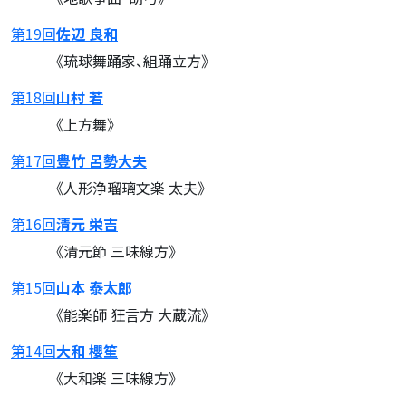
第19回
佐辺 良和
《琉球舞踊家、組踊立方》
第18回
山村 若
《上方舞》
第17回
豊竹 呂勢大夫
《人形浄瑠璃文楽 太夫》
第16回
清元 栄吉
《清元節 三味線方》
第15回
山本 泰太郎
《能楽師 狂言方 大蔵流》
第14回
大和 櫻笙
《大和楽 三味線方》