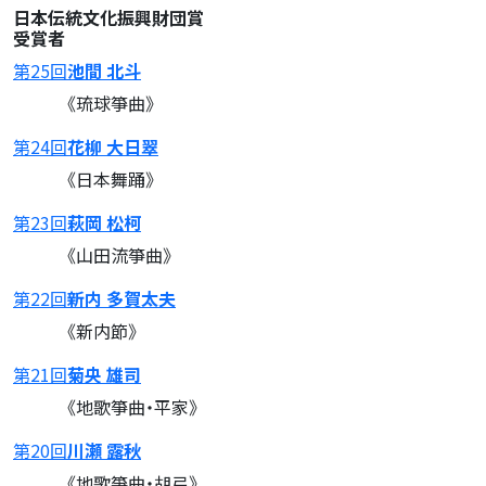
日本伝統文化振興財団賞
受賞者
第25回
池間 北斗
《琉球箏曲》
第24回
花柳 大日翠
《日本舞踊》
第23回
萩岡 松柯
《山田流箏曲》
第22回
新内 多賀太夫
《新内節》
第21回
菊央 雄司
《地歌箏曲・平家》
第20回
川瀬 露秋
《地歌箏曲・胡弓》