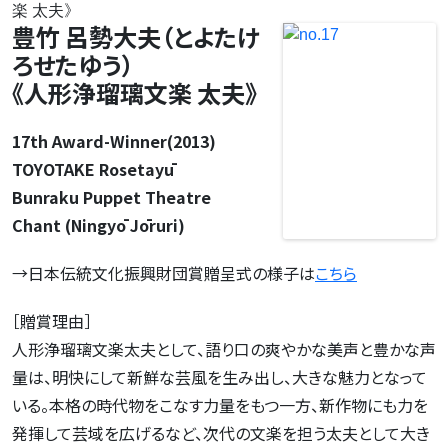
豊竹 呂勢大夫（とよたけ
ろせたゆう）
《人形浄瑠璃文楽 太夫》
17th Award-Winner(2013)
TOYOTAKE Rosetayū
Bunraku Puppet Theatre
Chant (Ningyō Jōruri)
→日本伝統文化振興財団賞贈呈式の様子は
こちら
［贈賞理由］
人形浄瑠璃文楽太夫として、語り口の爽やかな美声と豊かな声
量は、明快にして新鮮な芸風を生み出し、大きな魅力となって
いる。本格の時代物をこなす力量をもつ一方、新作物にも力を
発揮して芸域を広げるなど、次代の文楽を担う太夫として大き