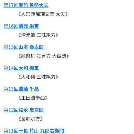
第17回
豊竹 呂勢大夫
《人形浄瑠璃文楽 太夫》
第16回
清元 栄吉
《清元節 三味線方》
第15回
山本 泰太郎
《能楽師 狂言方 大蔵流》
第14回
大和 櫻笙
《大和楽 三味線方》
第13回
遠藤 千晶
《生田流箏曲》
第12回
松永 忠次郎
《長唄唄方》
第11回
十世 片山 九郎右衛門