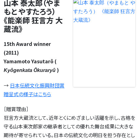
山本 泰太郎（やま
もと やすたろう）
《能楽師 狂言方 大
蔵流》
15th Award winner
(2011)
Yamamoto Yasutarô (
)
Kyôgenkata Ôkuraryû
→
日本伝統文化振興財団賞
贈呈式の様子はこちら
［贈賞理由］
狂言方大蔵流として、近年とくにめざましい活躍を示し、古格を
守る山本東次郎家の継承者としての優れた舞台成果に大きな
期待が寄せられている。日本の伝統文化の明日を担う存在とし