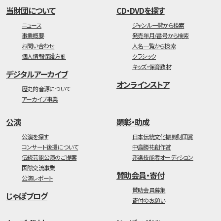
当財団について
CD・DVDを探す
ニュース
ジャンル一覧から検索
事業概要
発売年月/番号から検索
お問い合わせ
人名一覧から検索
個人情報保護方針
クラシック
キッズ・保育教材
デジタルアーカイブ
オンラインストア
歴史的音源について
アーカイブ事業
公演
顕彰・助成
公演を探す
日本伝統文化振興財団賞
コンサート後援について
中島勝祐創作賞
伝統芸能公演のご提案
邦楽技能者オーディション
国際交流事業
賛助会員・寄付
公演レポート
賛助会員募集
じゃぽブログ
寄付のお願い