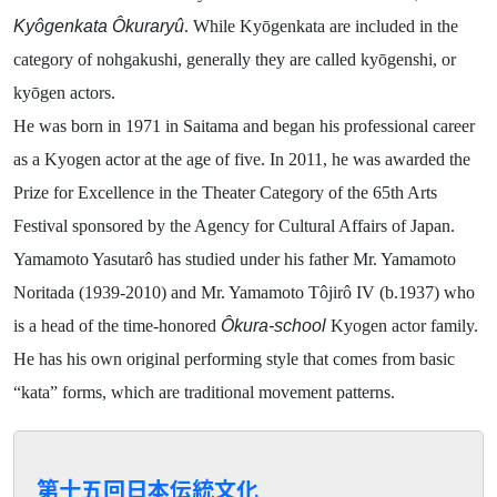
Kyôgenkata Ôkuraryû
. While Kyōgenkata are included in the
category of nohgakushi, generally they are called kyōgenshi, or
kyōgen actors.
He was born in 1971 in Saitama and began his professional career
as a Kyogen actor at the age of five. In 2011, he was awarded the
Prize for Excellence in the Theater Category of the 65th Arts
Festival sponsored by the Agency for Cultural Affairs of Japan.
Yamamoto Yasutarô has studied under his father Mr. Yamamoto
Noritada (1939-2010) and Mr. Yamamoto Tôjirô IV (b.1937) who
is a head of the time-honored
Ôkura-school
Kyogen actor family.
He has his own original performing style that comes from basic
“kata” forms, which are traditional movement patterns.
第十五回日本伝統文化