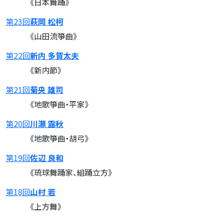
《日本舞踊》
第23回
萩岡 松柯
《山田流箏曲》
第22回
新内 多賀太夫
《新内節》
第21回
菊央 雄司
《地歌箏曲・平家》
第20回
川瀬 露秋
《地歌箏曲・胡弓》
第19回
佐辺 良和
《琉球舞踊家、組踊立方》
第18回
山村 若
《上方舞》