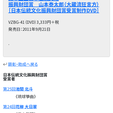
振興財団賞 山本泰太郎（大蔵流狂言方）
［日本伝統文化振興財団賞受賞制作DVD］
VZBG-41（DVD）3,333円＋税
発売日：2011年9月21日
.
顕彰・助成へ戻る
日本伝統文化振興財団賞
受賞者
第25回
池間 北斗
《琉球箏曲》
第24回
花柳 大日翠