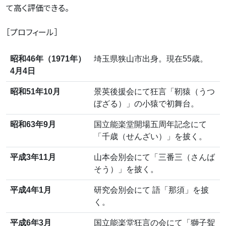
て高く評価できる。
［プロフィール］
昭和46年（1971年）
埼玉県狭山市出身。現在55歳。
4月4日
昭和51年10月
景英後援会にて狂言「靭猿（うつ
ぼざる）」の小猿で初舞台。
昭和63年9月
国立能楽堂開場五周年記念にて
「千歳（せんざい）」を披く。
平成3年11月
山本会別会にて「三番三（さんば
そう）」を披く。
平成4年1月
研究会別会にて 語「那須」を披
く。
平成6年3月
国立能楽堂狂言の会にて「獅子聟