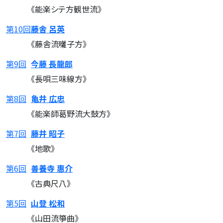
《能楽シテ方観世流》
第10回
藤舎 呂英
《藤舎流囃子方》
第9回
今藤 長龍郎
《長唄三味線方》
第8回
亀井 広忠
《能楽師葛野流大鼓方》
第7回
藤井 昭子
《地歌》
第6回
善養寺 惠介
《古典尺八》
第5回
山登 松和
《山田流箏曲》