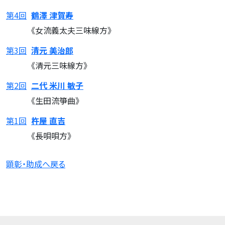
第4回
鶴澤 津賀寿
《女流義太夫三味線方》
第3回
清元 美治郎
《清元三味線方》
第2回
二代 米川 敏子
《生田流箏曲》
第1回
杵屋 直吉
《長唄唄方》
顕彰・助成へ戻る