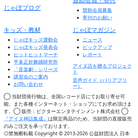
賛助会員・寄付
じゃぽブログ
賛助会員募集
寄付のお願い
キッズ・教材
じゃぽマガジン
じゃぽキッズ運動会
ニュース
じゃぽキッズ発表会
ピックアップ
ヒットヒットマーチ
レポート
平多正於舞踊研究所
アイヌ語を贈るプロジェク
「音楽劇」シリーズ
ト
講習会のご案内
音声ガイド（バリアフリ
お問い合わせ
ー）
◯ 当財団発行物は、全国レコード店にてお取り寄せ可
能、また各種インターネット・ショップにてお求め頂けま
す。◯ 販売：ビクターエンタテインメント株式会社 ◯
『アイヌ神話集成』
は限定商品のため、当財団の直接販売
のみご注文を承っております。
◎禁無断転載 Copyright © 2013-2026 公益財団法人 日本