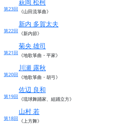
萩岡 松柯
第23回
《山田流箏曲》
新内 多賀太夫
第22回
《新内節》
菊央 雄司
第21回
《地歌箏曲・平家》
川瀬 露秋
第20回
《地歌箏曲・胡弓》
佐辺 良和
第19回
《琉球舞踊家、組踊立方》
山村 若
第18回
《上方舞》