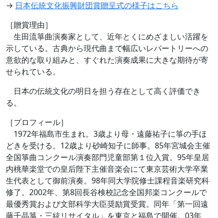
→
日本伝統文化振興財団賞贈呈式の様子はこちら
［贈賞理由］
生田流箏曲演奏家として、近年とくにめざましい活躍を
示している。古典から現代曲まで幅広いレパートリーへの
意欲的な取り組みと、すぐれた演奏成果に大きな期待が寄
せられている。
日本の伝統文化の明日を担う存在として高く評価でき
る。
［プロフィール］
1972年福島市生まれ。3歳より母・遠藤祐子に箏の手ほ
どきを受ける。12歳より砂崎知子に師事。85年宮城会主催
全国箏曲コンクール演奏部門児童部第１位入賞。95年皇居
内桃華楽堂での皇后陛下主催音楽会にて東京芸術大学卒業
生代表として御前演奏。98年同大学院修士課程音楽研究科
修了。2002年、第8回長谷検校記念全国邦楽コンクールで
最優秀賞および文部科学大臣奨励賞受賞。同年「第一回遠
藤千晶箏・三絃リサイタル」を東京と福島で開催。03年