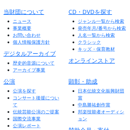
当財団について
CD・DVDを探す
ニュース
ジャンル一覧から検索
事業概要
発売年月/番号から検索
お問い合わせ
人名一覧から検索
個人情報保護方針
クラシック
キッズ・保育教材
デジタルアーカイブ
オンラインストア
歴史的音源について
アーカイブ事業
公演
顕彰・助成
公演を探す
日本伝統文化振興財団
コンサート後援につい
賞
て
中島勝祐創作賞
伝統芸能公演のご提案
邦楽技能者オーディシ
国際交流事業
ョン
公演レポート