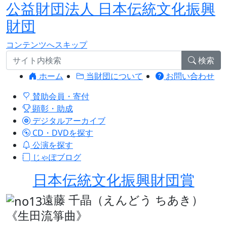
公益財団法人 日本伝統文化振興
財団
コンテンツへスキップ
検索
ホーム
当財団について
お問い合わせ
賛助会員・寄付
顕彰・助成
デジタルアーカイブ
CD・DVDを探す
公演を探す
じゃぽブログ
日本伝統文化振興財団賞
遠藤 千晶（えんどう ちあき）
《生田流箏曲》