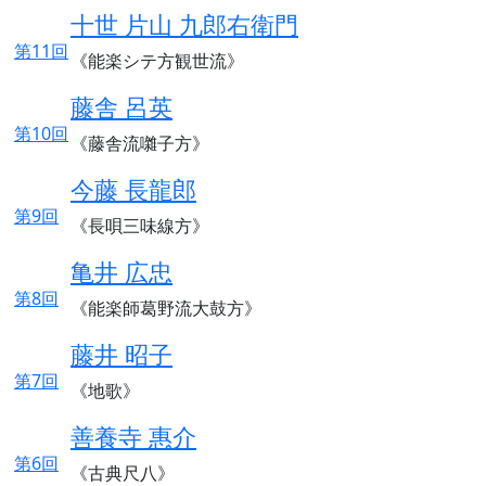
十世 片山 九郎右衛門
第11回
《能楽シテ方観世流》
藤舎 呂英
第10回
《藤舎流囃子方》
今藤 長龍郎
第9回
《長唄三味線方》
亀井 広忠
第8回
《能楽師葛野流大鼓方》
藤井 昭子
第7回
《地歌》
善養寺 惠介
第6回
《古典尺八》