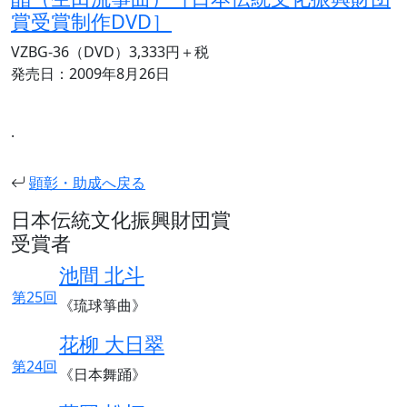
賞受賞制作DVD］
VZBG-36（DVD）3,333円＋税
発売日：2009年8月26日
.
顕彰・助成へ戻る
日本伝統文化振興財団賞
受賞者
池間 北斗
第25回
《琉球箏曲》
花柳 大日翠
第24回
《日本舞踊》