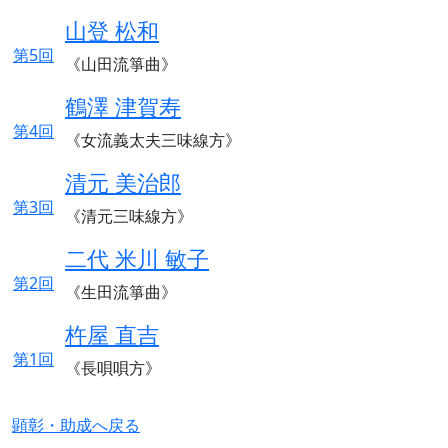
山登 松和
第5回
《山田流箏曲》
鶴澤 津賀寿
第4回
《女流義太夫三味線方》
清元 美治郎
第3回
《清元三味線方》
二代 米川 敏子
第2回
《生田流箏曲》
杵屋 直吉
第1回
《長唄唄方》
顕彰・助成へ戻る