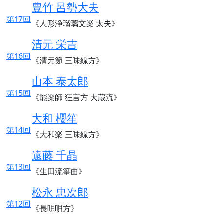
豊竹 呂勢大夫
第17回
《人形浄瑠璃文楽 太夫》
清元 栄吉
第16回
《清元節 三味線方》
山本 泰太郎
第15回
《能楽師 狂言方 大蔵流》
大和 櫻笙
第14回
《大和楽 三味線方》
遠藤 千晶
第13回
《生田流箏曲》
松永 忠次郎
第12回
《長唄唄方》