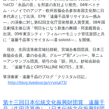
1stCD「水晶の音」を邦楽の友社より発売。04年ベトナ
ム・ハノイでのアジア・欧州首脳会合参加各国文化祭に日
本代表として出演。07年「遠藤千晶箏リサイタル―挑み
―」の演奏に対し第62回文化庁芸術祭新人賞受賞。08年国
立劇場主催公演「明日をになう新進の舞踊・邦楽鑑賞会」
出演。09年東京シティ・フィルハーモニック管弦楽団と共
に「遠藤千晶箏リサイタル―凜 soloist―」を開催。
現在、生田流箏曲宮城社師範、宮城合奏団団員、日本三
曲協会会員、森の会会員。グループ”彩”メンバー。箏ニュ
ーアンサンブル団員。胡弓の会「韻」同人。妙祐会副会
主。「遠藤千晶とCRYSTALLINE NOTES」主宰。
箏演奏家・遠藤千晶のブログ「クリスタル日記」
http://blog.livedoor.jp/crystal73/
第十三回日本伝統文化振興財団賞 遠藤千
晶（生田流箏曲）［日本伝統文化振興財団