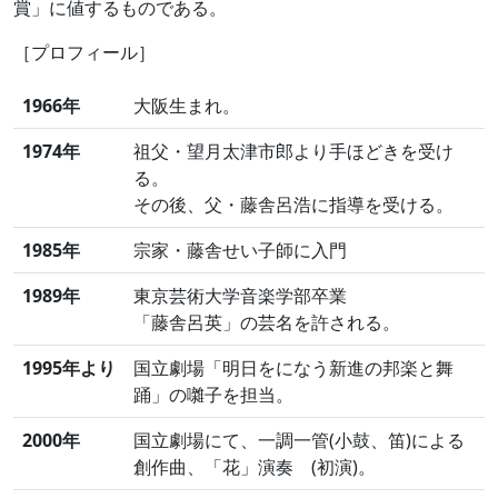
賞」に値するものである。
［プロフィール］
1966年
大阪生まれ。
1974年
祖父・望月太津市郎より手ほどきを受け
る。
その後、父・藤舎呂浩に指導を受ける。
1985年
宗家・藤舎せい子師に入門
1989年
東京芸術大学音楽学部卒業
「藤舎呂英」の芸名を許される。
1995年より
国立劇場「明日をになう新進の邦楽と舞
踊」の囃子を担当。
2000年
国立劇場にて、一調一管(小鼓、笛)による
創作曲、「花」演奏 (初演)。