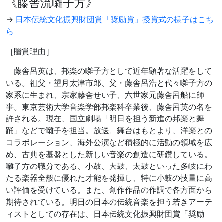
《藤舎流囃子方》
→
日本伝統文化振興財団賞「奨励賞」授賞式の様子はこち
ら
［贈賞理由］
藤舎呂英は、邦楽の囃子方として近年顕著な活躍をして
いる。祖父・望月太津市郎、父・藤舎呂浩と代々囃子方の
家系に生まれ、宗家藤舎せい子、六世家元藤舎呂船に師
事。東京芸術大学音楽学部邦楽科卒業後、藤舎呂英の名を
許される。現在、国立劇場「明日を担う新進の邦楽と舞
踊」などで囃子を担当。放送、舞台はもとより、洋楽との
コラボレーション、海外公演など積極的に活動の領域を広
め、古典を基盤とした新しい音楽の創造に研鑽している。
囃子方の職分である、小鼓、大鼓、太鼓といった多岐にわ
たる楽器全般に優れた才能を発揮し、特に小鼓の技量に高
い評価を受けている。また、創作作品の作調で各方面から
期待されている。明日の日本の伝統音楽を担う若きアーテ
ィストとしての存在は、日本伝統文化振興財団賞「奨励