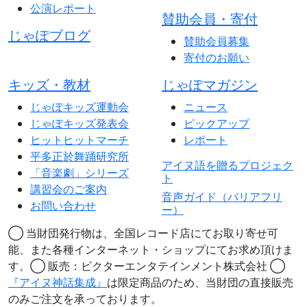
公演レポート
賛助会員・寄付
じゃぽブログ
賛助会員募集
寄付のお願い
キッズ・教材
じゃぽマガジン
じゃぽキッズ運動会
ニュース
じゃぽキッズ発表会
ピックアップ
ヒットヒットマーチ
レポート
平多正於舞踊研究所
アイヌ語を贈るプロジェク
「音楽劇」シリーズ
ト
講習会のご案内
音声ガイド（バリアフリ
お問い合わせ
ー）
◯ 当財団発行物は、全国レコード店にてお取り寄せ可
能、また各種インターネット・ショップにてお求め頂けま
す。◯ 販売：ビクターエンタテインメント株式会社 ◯
『アイヌ神話集成』
は限定商品のため、当財団の直接販売
のみご注文を承っております。