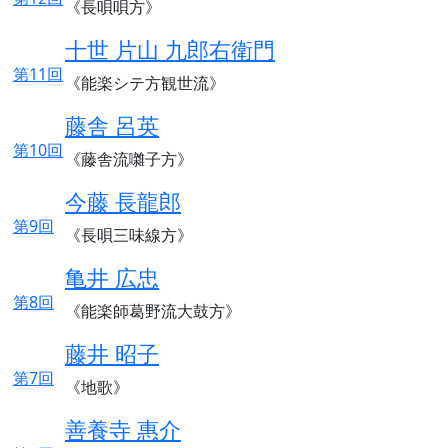
《長唄唄方》
十世 片山 九郎右衛門
第11回
《能楽シテ方観世流》
藤舎 呂英
第10回
《藤舎流囃子方》
今藤 長龍郎
第9回
《長唄三味線方》
亀井 広忠
第8回
《能楽師葛野流大鼓方》
藤井 昭子
第7回
《地歌》
善養寺 惠介