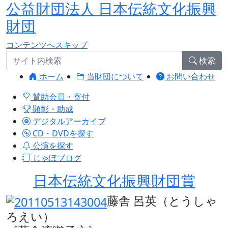
公益財団法人 日本伝統文化振興
財団
コンテンツへスキップ
検索
ホーム
当財団について
お問い合わせ
賛助会員・寄付
顕彰・助成
デジタルアーカイブ
CD・DVDを探す
公演を探す
じゃぽブログ
日本伝統文化振興財団賞
藤舎 呂英（とうしゃ
ろえい）