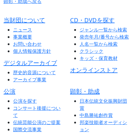
顕彰・助成へ戻る
当財団について
CD・DVDを探す
ニュース
ジャンル一覧から検索
事業概要
発売年月/番号から検索
お問い合わせ
人名一覧から検索
個人情報保護方針
クラシック
キッズ・保育教材
デジタルアーカイブ
オンラインストア
歴史的音源について
アーカイブ事業
公演
顕彰・助成
公演を探す
日本伝統文化振興財団
コンサート後援につい
賞
て
中島勝祐創作賞
伝統芸能公演のご提案
邦楽技能者オーディシ
国際交流事業
ョン