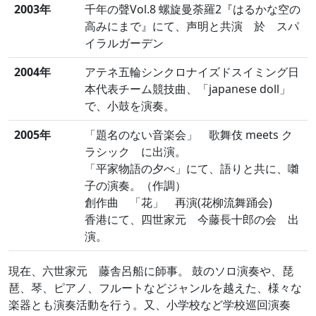
2003年
千年の聲Vol.8 螺旋曼荼羅2『はるかな空の
高みにまで』にて、声明と共演 於 スパ
イラルガーデン
2004年
アテネ五輪シンクロナイズドスイミング日
本代表チーム競技曲、「japanese doll」
で、小鼓を演奏。
2005年
「題名のない音楽会」 歌舞伎 meets ク
ラシック に出演。
「平家物語の夕べ」にて、語りと共に、囃
子の演奏。（作調）
創作曲 「花」 再演(花柳流舞踊会)
香港にて、四世家元 今藤長十郎の会 出
演。
現在、六世家元 藤舎呂船に師事。 鼓のソロ演奏や、琵
琶、琴、ピアノ、フルートなどジャンルを越えた、様々な
楽器とも演奏活動を行う。又、小学校など学校巡回演奏