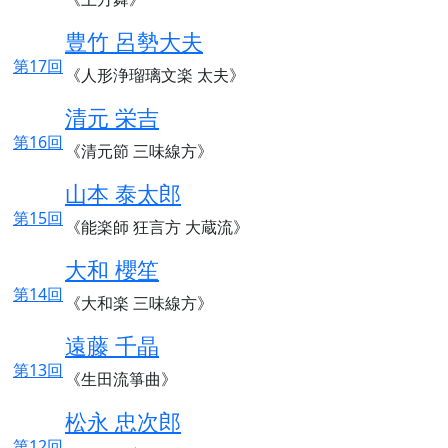
豊竹 呂勢大夫
第17回
《人形浄瑠璃文楽 太夫》
清元 栄吉
第16回
《清元節 三味線方》
山本 泰太郎
第15回
《能楽師 狂言方 大蔵流》
大和 櫻笙
第14回
《大和楽 三味線方》
遠藤 千晶
第13回
《生田流箏曲》
松永 忠次郎
第12回