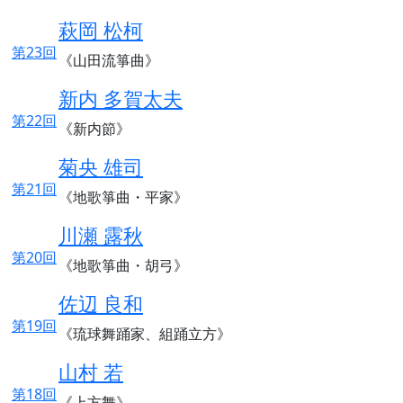
萩岡 松柯
第23回
《山田流箏曲》
新内 多賀太夫
第22回
《新内節》
菊央 雄司
第21回
《地歌箏曲・平家》
川瀬 露秋
第20回
《地歌箏曲・胡弓》
佐辺 良和
第19回
《琉球舞踊家、組踊立方》
山村 若
第18回
《上方舞》