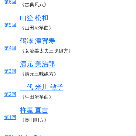
第6回
《古典尺八》
山登 松和
第5回
《山田流箏曲》
鶴澤 津賀寿
第4回
《女流義太夫三味線方》
清元 美治郎
第3回
《清元三味線方》
二代 米川 敏子
第2回
《生田流箏曲》
杵屋 直吉
第1回
《長唄唄方》