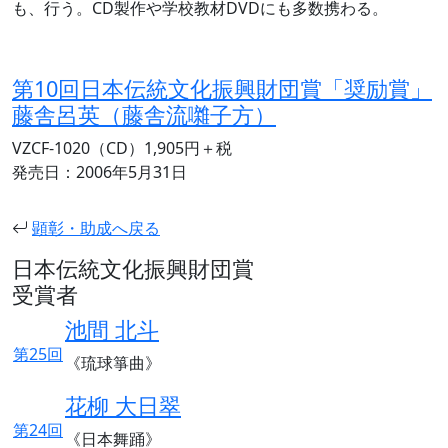
も、行う。CD製作や学校教材DVDにも多数携わる。
第10回日本伝統文化振興財団賞「奨励賞」
藤舎呂英（藤舎流囃子方）
VZCF-1020（CD）1,905円＋税
発売日：2006年5月31日
顕彰・助成へ戻る
日本伝統文化振興財団賞
受賞者
池間 北斗
第25回
《琉球箏曲》
花柳 大日翠
第24回
《日本舞踊》