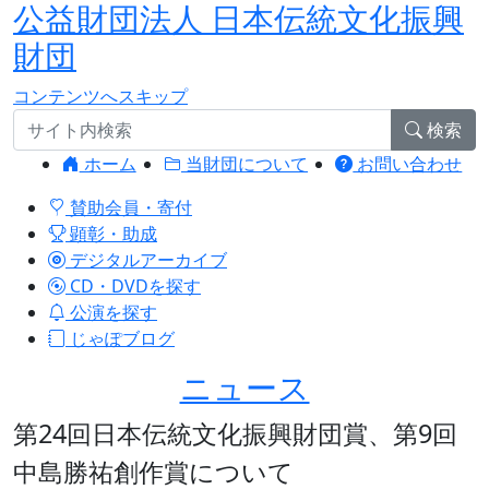
公益財団法人 日本伝統文化振興
財団
コンテンツへスキップ
検索
ホーム
当財団について
お問い合わせ
賛助会員・寄付
顕彰・助成
デジタルアーカイブ
CD・DVDを探す
公演を探す
じゃぽブログ
ニュース
第24回日本伝統文化振興財団賞、第9回
中島勝祐創作賞について