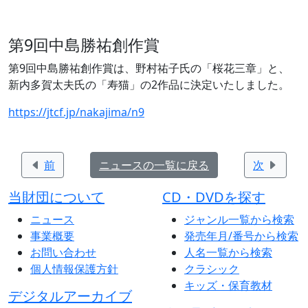
第9回中島勝祐創作賞
第9回中島勝祐創作賞は、野村祐子氏の「桜花三章」と、
新内多賀太夫氏の「寿猫」の2作品に決定いたしました。
https://jtcf.jp/nakajima/n9
前
ニュースの一覧に戻る
次
当財団について
CD・DVDを探す
ニュース
ジャンル一覧から検索
事業概要
発売年月/番号から検索
お問い合わせ
人名一覧から検索
個人情報保護方針
クラシック
キッズ・保育教材
デジタルアーカイブ