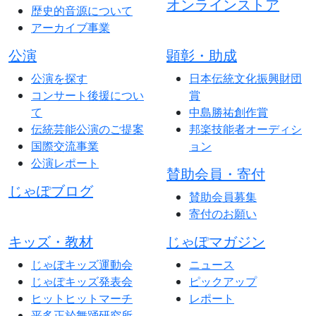
オンラインストア
歴史的音源について
アーカイブ事業
公演
顕彰・助成
公演を探す
日本伝統文化振興財団
コンサート後援につい
賞
て
中島勝祐創作賞
伝統芸能公演のご提案
邦楽技能者オーディシ
国際交流事業
ョン
公演レポート
賛助会員・寄付
じゃぽブログ
賛助会員募集
寄付のお願い
キッズ・教材
じゃぽマガジン
じゃぽキッズ運動会
ニュース
じゃぽキッズ発表会
ピックアップ
ヒットヒットマーチ
レポート
平多正於舞踊研究所