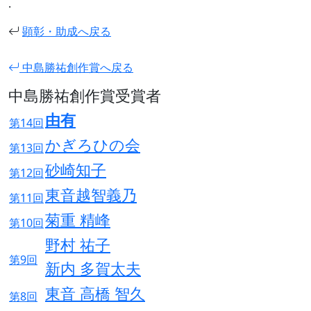
.
顕彰・助成へ戻る
中島勝祐創作賞へ戻る
中島勝祐創作賞受賞者
由有
第14回
かぎろひの会
第13回
砂崎知子
第12回
東音越智義乃
第11回
菊重 精峰
第10回
野村 祐子
第9回
新内 多賀太夫
東音 高橋 智久
第8回