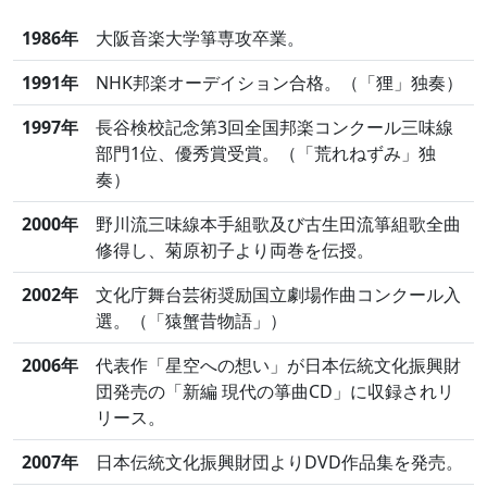
1986年
大阪音楽大学箏専攻卒業。
1991年
NHK邦楽オーデイション合格。（「狸」独奏）
1997年
長谷検校記念第3回全国邦楽コンクール三味線
部門1位、優秀賞受賞。（「荒れねずみ」独
奏）
2000年
野川流三味線本手組歌及び古生田流箏組歌全曲
修得し、菊原初子より両巻を伝授。
2002年
文化庁舞台芸術奨励国立劇場作曲コンクール入
選。（「猿蟹昔物語」）
2006年
代表作「星空への想い」が日本伝統文化振興財
団発売の「新編 現代の箏曲CD」に収録されリ
リース。
2007年
日本伝統文化振興財団よりDVD作品集を発売。