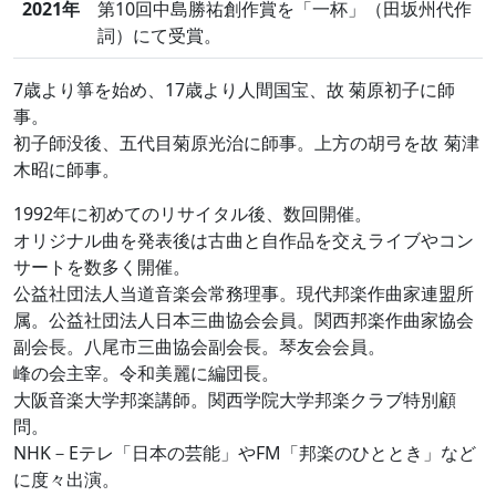
2021年
第10回中島勝祐創作賞を「一杯」（田坂州代作
詞）にて受賞。
7歳より箏を始め、17歳より人間国宝、故 菊原初子に師
事。
初子師没後、五代目菊原光治に師事。上方の胡弓を故 菊津
木昭に師事。
1992年に初めてのリサイタル後、数回開催。
オリジナル曲を発表後は古曲と自作品を交えライブやコン
サートを数多く開催。
公益社団法人当道音楽会常務理事。現代邦楽作曲家連盟所
属。公益社団法人日本三曲協会会員。関西邦楽作曲家協会
副会長。八尾市三曲協会副会長。琴友会会員。
峰の会主宰。令和美麗に編団長。
大阪音楽大学邦楽講師。関西学院大学邦楽クラブ特別顧
問。
NHK－Eテレ「日本の芸能」やFM「邦楽のひととき」など
に度々出演。