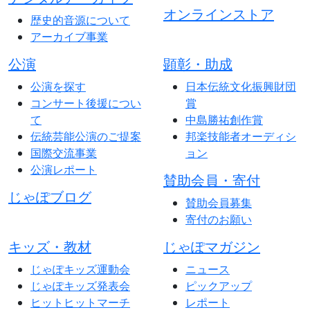
オンラインストア
歴史的音源について
アーカイブ事業
公演
顕彰・助成
公演を探す
日本伝統文化振興財団
コンサート後援につい
賞
て
中島勝祐創作賞
伝統芸能公演のご提案
邦楽技能者オーディシ
国際交流事業
ョン
公演レポート
賛助会員・寄付
じゃぽブログ
賛助会員募集
寄付のお願い
キッズ・教材
じゃぽマガジン
じゃぽキッズ運動会
ニュース
じゃぽキッズ発表会
ピックアップ
ヒットヒットマーチ
レポート