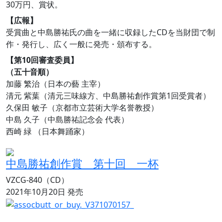
30万円、賞状。
【広報】
受賞曲と中島勝祐氏の曲を一緒に収録したCDを当財団で制
作・発行し、広く一般に発売・頒布する。
【第10回審査委員】
（五十音順）
加藤 繁治（日本の藝 主宰）
清元 紫葉（清元三味線方、中島勝祐創作賞第1回受賞者）
久保田 敏子（京都市立芸術大学名誉教授）
中島 久子（中島勝祐記念会 代表）
西崎 緑 （日本舞踊家）
中島勝祐創作賞 第十回 一杯
VZCG-840（CD）
2021年10月20日 発売