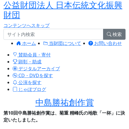
公益財団法人 日本伝統文化振興
財団
コンテンツへスキップ
検索
ホーム
当財団について
お問い合わせ
賛助会員・寄付
顕彰・助成
デジタルアーカイブ
CD・DVDを探す
公演を探す
じゃぽブログ
中島勝祐創作賞
第10回中島勝祐創作賞は、菊重 精峰氏の地歌「一杯」に決
定いたしました。