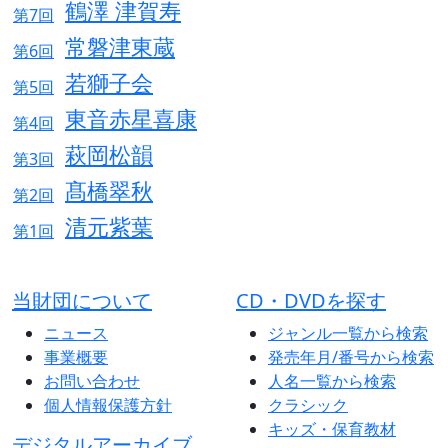
鶴澤 津賀寿
第7回
常磐津東蔵
第6回
若獅子会
第5回
東音赤星喜康
第4回
萩岡松韻
第3回
髙橋翠秋
第2回
清元紫葉
第1回
当財団について
CD・DVDを探す
ニュース
ジャンル一覧から検索
事業概要
発売年月/番号から検索
お問い合わせ
人名一覧から検索
個人情報保護方針
クラシック
キッズ・保育教材
デジタルアーカイブ