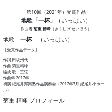
第10回（2021年）受賞作品
地歌「一杯」
（いっぱい）
作曲者
菊重 精峰
（きくしげ せいほう）
地歌「
一杯
」（いっぱい）
【受賞作品データ】
作詞 田坂州代
作曲 菊重精峰
編成 歌・三弦
作曲年 2017年
初演 紀尾井邦楽塾作品演奏会（2017年3月 紀尾井小ホー
ル）
菊重 精峰 プロフィール