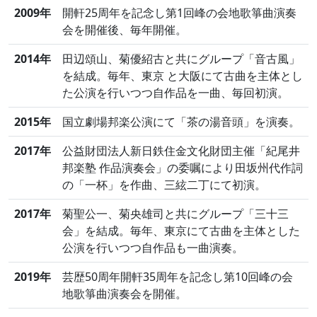
2009年
開軒25周年を記念し第1回峰の会地歌箏曲演奏
会を開催後、毎年開催。
2014年
田辺頌山、菊優紹古と共にグループ「音古風」
を結成。毎年、東京 と大阪にて古曲を主体とし
た公演を行いつつ自作品を一曲、毎回初演。
2015年
国立劇場邦楽公演にて「茶の湯音頭」を演奏。
2017年
公益財団法人新日鉄住金文化財団主催「紀尾井
邦楽塾 作品演奏会」の委嘱により田坂州代作詞
の「一杯」を作曲、三絃二丁にて初演。
2017年
菊聖公一、菊央雄司と共にグループ「三十三
会」を結成。毎年、東京にて古曲を主体とした
公演を行いつつ自作品も一曲演奏。
2019年
芸歴50周年開軒35周年を記念し第10回峰の会
地歌箏曲演奏会を開催。