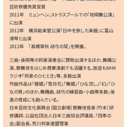
芸術祭優秀賞受賞
2011年 ミュンヘン、ストラスブールでの「地唄舞公演」
に出演
2012年 横浜能楽堂公演「日中を旅した楽器」に富山
清琴と出演
2012年 「髙橋翠秋 胡弓の栞」を開催。
三曲・長唄等の邦楽演奏会に賛助出演するほか、舞踊公
演、歌舞伎をはじめ商業演劇でも活躍する。放送もNHK
ラジオ「邦楽のひととき」等、多数出演
作曲作品は「櫻姫」「雪月花」「舞姫」「ひな流し」「幻」「ひ
なの宵」のほか、舞踊曲、胡弓の練習曲・小曲等多数。後
進の育成にも励んでいる。
日本芸術文化振興会（国立劇場）歌舞伎音楽（竹本）研
修講師、公益社団法人日本三曲協会評議員、「四季の
会」副会長、荒川邦楽連盟理事