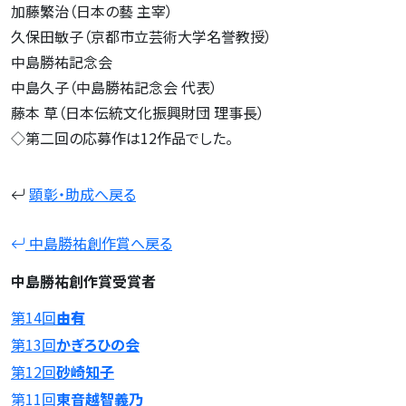
加藤繁治（日本の藝 主宰）
久保田敏子（京都市立芸術大学名誉教授）
中島勝祐記念会
中島久子（中島勝祐記念会 代表）
藤本 草（日本伝統文化振興財団 理事長）
◇第二回の応募作は12作品でした。
顕彰・助成へ戻る
中島勝祐創作賞へ戻る
中島勝祐創作賞受賞者
第14回
由有
第13回
かぎろひの会
第12回
砂崎知子
第11回
東音越智義乃