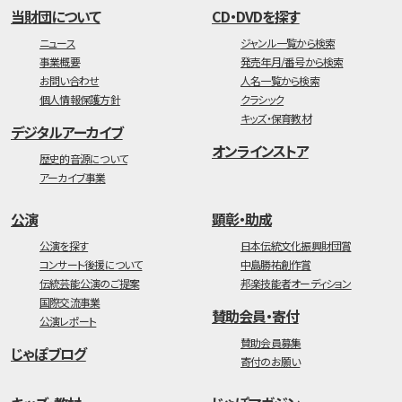
当財団について
CD・DVDを探す
ニュース
ジャンル一覧から検索
事業概要
発売年月/番号から検索
お問い合わせ
人名一覧から検索
個人情報保護方針
クラシック
キッズ・保育教材
デジタルアーカイブ
オンラインストア
歴史的音源について
アーカイブ事業
公演
顕彰・助成
公演を探す
日本伝統文化振興財団賞
コンサート後援について
中島勝祐創作賞
伝統芸能公演のご提案
邦楽技能者オーディション
国際交流事業
賛助会員・寄付
公演レポート
賛助会員募集
じゃぽブログ
寄付のお願い