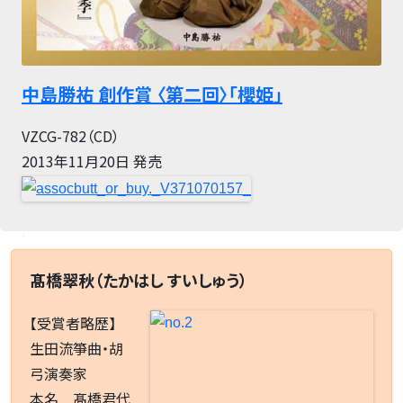
中島勝祐 創作賞 〈第二回〉「櫻姫」
VZCG-782（CD）
2013年11月20日 発売
.
髙橋翠秋（たかはし すいしゅう）
【受賞者略歴】
生田流箏曲・胡
弓演奏家
本名 髙橋君代