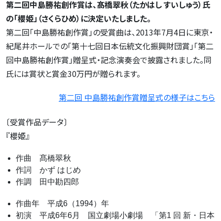
第二回中島勝祐創作賞は、髙橋翠秋（たかはし すいしゅう）氏
の「櫻姫」（さくらひめ）に決定いたしました。
第二回「中島勝祐創作賞」の受賞曲は、2013年7月4日に東京・
紀尾井ホールでの「第十七回日本伝統文化振興財団賞」「第二
回中島勝祐創作賞」贈呈式・記念演奏会で披露されました。同
氏には賞状と賞金30万円が贈られます。
第二回 中島勝祐創作賞贈呈式の様子はこちら
〔受賞作品データ〕
『櫻姫』
作曲 髙橋翠秋
作詞 かず はじめ
作調 田中勘四郎
作曲年 平成6（1994）年
初演 平成6年6月 国立劇場小劇場 「第1 回 新・日本