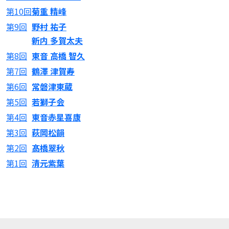
第10回
菊重 精峰
第9回
野村 祐子
新内 多賀太夫
第8回
東音 高橋 智久
第7回
鶴澤 津賀寿
第6回
常磐津東蔵
第5回
若獅子会
第4回
東音赤星喜康
第3回
萩岡松韻
第2回
髙橋翠秋
第1回
清元紫葉