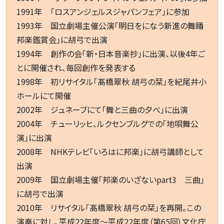
1991年 「ロスアンジェルスジャパンフェア」に参加
1993年 国立劇場主催公演「明日をになう新進の舞踊
邦楽鑑賞会」に胡弓で出演
1994年 創作の会「新・日本音楽抄」に出演、以後4年ご
とに開催され、毎回創作を発表する
1998年 初リサイタル「髙橋翠秋 胡弓の栞」を紀尾井小
ホールにて開催
2002年 ジュネーブにて「舞と三曲の夕べ」に出演
2004年 チューリッヒ、ルクセンブルグでの「地唄舞公
演」に出演
2008年 NHKテレビ「いろはに邦楽」に胡弓講師として
出演
2009年 国立劇場主催「邦楽のいざないpart3 三曲」
に胡弓で出演
2010年 リサイタル「髙橋翠秋 胡弓の栞」を再開。この
演奏に対し、平成22年度～平成22年度（第65回）文化庁