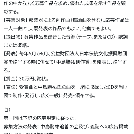
作の中から広く応募作品を求め、優れた成果を示す作品を顕
彰する。
【募集対象】 邦楽器による創作曲（舞踊曲を含む）。応募作品は
一人一曲とし、既発表の作品でもよい。他薦でもよい。
【提出物】 募集作品を録音した音源（テープ、またはCD）、歌詞
または楽譜。
【発表】 毎年5月か6月、公益財団法人日本伝統文化振興財団
賞を贈呈する時に併せて「中島勝祐創作賞」を発表し、贈呈す
る。
【賞金】 30万円、賞状。
【宣伝】 受賞曲と中島勝祐氏の曲を一緒に収録したCDを当財
団で制作・発行し、広く一般に発売・頒布する。
（1）
第一回は下記の応募規定に従った。
募集方法の発表： 中島勝祐追善の会及び、雑誌への広告掲載