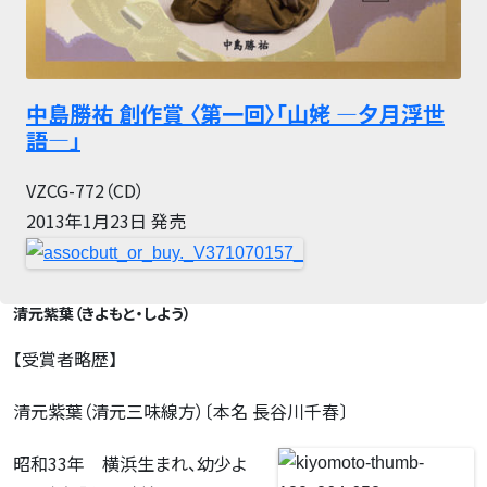
中島勝祐 創作賞 〈第一回〉「山姥 ―夕月浮世
語―」
VZCG-772（CD）
2013年1月23日 発売
.
清元紫葉（きよもと・しよう）
【受賞者略歴】
清元紫葉（清元三味線方）〔本名 長谷川千春〕
昭和33年 横浜生まれ、幼少よ