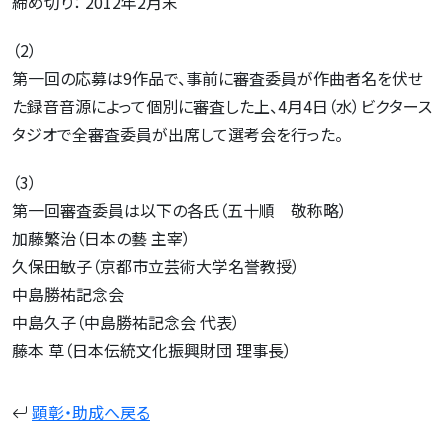
締め切り： 2012年2月末
（2）
第一回の応募は9作品で、事前に審査委員が作曲者名を伏せ
た録音音源によって個別に審査した上、4月4日（水）ビクタース
タジオで全審査委員が出席して選考会を行った。
（3）
第一回審査委員は以下の各氏（五十順 敬称略）
加藤繁治（日本の藝 主宰）
久保田敏子（京都市立芸術大学名誉教授）
中島勝祐記念会
中島久子（中島勝祐記念会 代表）
藤本 草（日本伝統文化振興財団 理事長）
顕彰・助成へ戻る