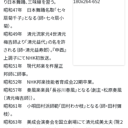
り日本舞踊、三味線を習う。
昭和47年 日本舞踊名取「七々
扇菊千子」となる（師・七々扇小
菊）。
昭和49年 清元流家元4世清元
梅吉師より「清元益代」の名を許
される（師・清元益寿郎）。『申酉』
上調子にてNHK初放送。
昭和51年 現代邦楽を杵屋正
邦師に師事。
昭和52年 NHK邦楽技能者育成会22期卒業。
昭和57年 奏風楽楽員「長谷川春風」となる（創主・松原奏風
〔清元梅吉師〕）。
昭和61年 小唄田村派師範「田村わか枝」となる（師・田村彌
枝）。
昭和63年 美成会演奏会を国立劇場にて清元成美太夫（現２