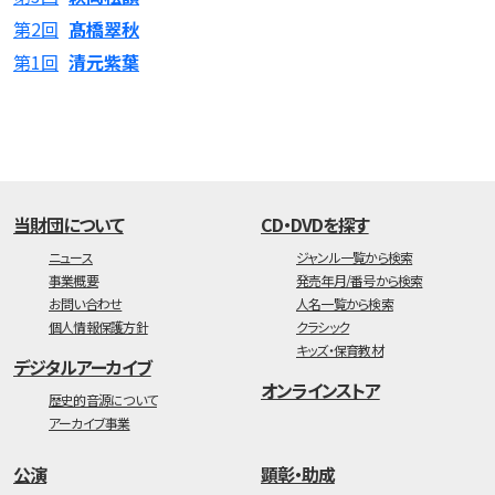
第2回
髙橋翠秋
第1回
清元紫葉
当財団について
CD・DVDを探す
ニュース
ジャンル一覧から検索
事業概要
発売年月/番号から検索
お問い合わせ
人名一覧から検索
個人情報保護方針
クラシック
キッズ・保育教材
デジタルアーカイブ
オンラインストア
歴史的音源について
アーカイブ事業
公演
顕彰・助成