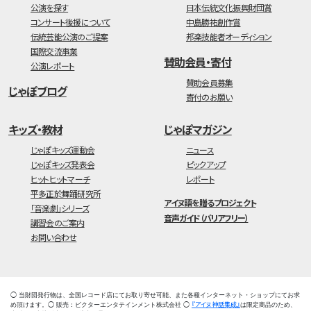
公演を探す
日本伝統文化振興財団賞
コンサート後援について
中島勝祐創作賞
伝統芸能公演のご提案
邦楽技能者オーディション
国際交流事業
賛助会員・寄付
公演レポート
賛助会員募集
じゃぽブログ
寄付のお願い
キッズ・教材
じゃぽマガジン
じゃぽキッズ運動会
ニュース
じゃぽキッズ発表会
ピックアップ
ヒットヒットマーチ
レポート
平多正於舞踊研究所
アイヌ語を贈るプロジェクト
「音楽劇」シリーズ
音声ガイド（バリアフリー）
講習会のご案内
お問い合わせ
◯ 当財団発行物は、全国レコード店にてお取り寄せ可能、また各種インターネット・ショップにてお求
『アイヌ神話集成』
め頂けます。◯ 販売：ビクターエンタテインメント株式会社 ◯
は限定商品のため、