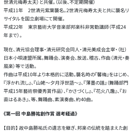
世清元梅寿太夫）と共催。（以後、不定期開催）
平成11年 2世清元紫葉襲名。2世清元梅寿太夫と共に襲名リ
サイタルを国立劇場にて開催。
平成22年 東京藝術大学音楽部邦楽科非常勤講師（平成24
年まで）。
現在、清元協会理事・清元研究会同人・清元美成会主宰・（社）
日本小唄連盟所属。舞踊会、演奏会、放送、稽古、作曲（清元・奏
風楽）等で活動。
作曲は平成10年より本格的に活動。襲名時の『馨梅』をはじめ、
『浮かれ流し』、『山姥～夕月浮世語～』、『薄墨の譜』（舞踊部門
平成15年藝術祭優秀賞作品）、『かさづくし』、『花火八趣』、『お
直はるあき』、等、舞踊曲、素演奏曲、約40曲。
《第一回 中島勝祐創作賞 選考経過》
【目的】 故中島勝祐氏の遺志を継ぎ、邦楽の伝統を踏まえた創