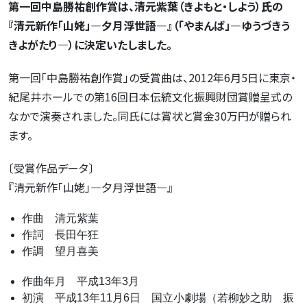
第一回中島勝祐創作賞は、清元紫葉（きよもと・しよう）
氏
の
『清元新作「山姥」―夕月浮世語―』（「やまんば」―ゆうづきう
きよがたり―）に決定いたしました。
第一回「中島勝祐創作賞」の受賞曲は、2012年6月5日に東京・
紀尾井ホールでの第16回日本伝統文化振興財団賞贈呈式の
なかで演奏されました。同氏には賞状と賞金30万円が贈られ
ます。
〔受賞作品データ〕
『清元新作「山姥」―夕月浮世語―』
作曲 清元紫葉
作詞 長田午狂
作調 望月喜美
作曲年月 平成13年3月
初演 平成13年11月6日 国立小劇場（若柳妙之助 振