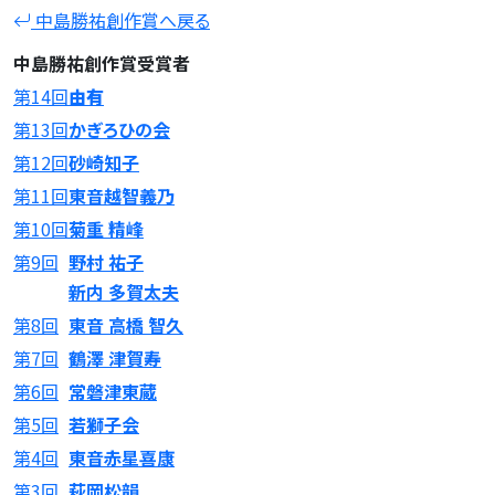
中島勝祐創作賞へ戻る
中島勝祐創作賞受賞者
第14回
由有
第13回
かぎろひの会
第12回
砂崎知子
第11回
東音越智義乃
第10回
菊重 精峰
第9回
野村 祐子
新内 多賀太夫
第8回
東音 高橋 智久
第7回
鶴澤 津賀寿
第6回
常磐津東蔵
第5回
若獅子会
第4回
東音赤星喜康
第3回
萩岡松韻