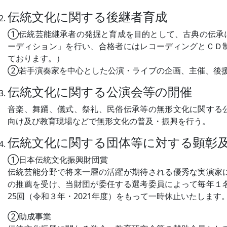
伝統文化に関する後継者育成
①
伝統芸能継承者の発掘と育成を目的として、古典の伝承
ーディション」を行い、合格者にはレコーディングとＣＤ
ております。）
②
若手演奏家を中心とした公演・ライブの企画、主催、後
伝統文化に関する公演会等の開催
音楽、舞踊、儀式、祭礼、民俗伝承等の無形文化に関する
向け及び教育現場などで無形文化の普及・振興を行う。
伝統文化に関する団体等に対する顕彰
①
日本伝統文化振興財団賞
伝統芸能分野で将来一層の活躍が期待される優秀な実演家
の推薦を受け、当財団が委任する選考委員によって毎年１
25回（令和３年・2021年度）をもって一時休止いたします
②
助成事業