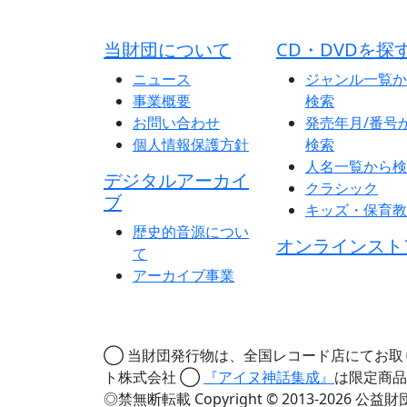
当財団について
CD・DVDを探
ニュース
ジャンル一覧か
事業概要
検索
お問い合わせ
発売年月/番号
個人情報保護方針
検索
人名一覧から検
デジタルアーカイ
クラシック
ブ
キッズ・保育教
歴史的音源につい
オンラインスト
て
アーカイブ事業
◯ 当財団発行物は、全国レコード店にてお取
ト株式会社 ◯
『アイヌ神話集成』
は限定商品
◎禁無断転載 Copyright © 2013-2026 公益財団法人 