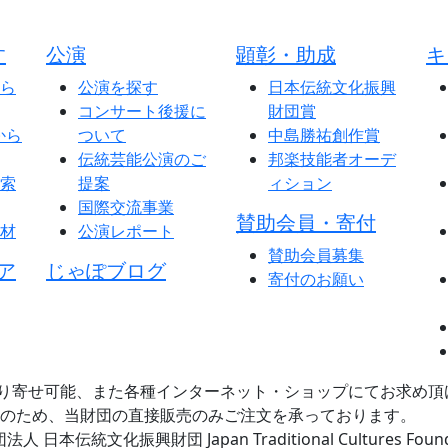
す
公演
顕彰・助成
キ
ら
公演を探す
日本伝統文化振興
コンサート後援に
財団賞
から
ついて
中島勝祐創作賞
伝統芸能公演のご
邦楽技能者オーデ
索
提案
ィション
国際交流事業
賛助会員・寄付
材
公演レポート
賛助会員募集
ア
じゃぽブログ
寄付のお願い
り寄せ可能、また各種インターネット・ショップにてお求め頂
のため、当財団の直接販売のみご注文を承っております。
日本伝統文化振興財団 Japan Traditional Cultures Foundation