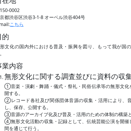
所在地
150-0002
京都渋谷区渋谷3-1-8 オーベル渋谷404号
mail:
こちら
目的
形文化の国内外における普及・振興を図り、もって我が国
。
事業内容
無形文化に関する調査並びに資料の収
①
音楽・演劇・舞踊・儀式・祭礼・民俗伝承等の無形文化
開する。
②
レコード各社及び関係団体音源の収集・活用により、
し、保存、公開する。
③
音源のアーカイブ化及び普及・活用のための体制の構築
④
無形文化活動の収集・記録として、伝統芸能公演を開催
間を通じて行う。