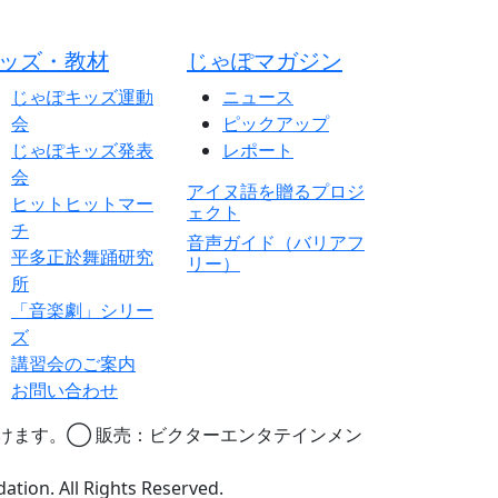
ッズ・教材
じゃぽマガジン
じゃぽキッズ運動
ニュース
会
ピックアップ
じゃぽキッズ発表
レポート
会
アイヌ語を贈るプロジ
ヒットヒットマー
ェクト
チ
音声ガイド（バリアフ
平多正於舞踊研究
リー）
所
「音楽劇」シリー
ズ
講習会のご案内
お問い合わせ
けます。◯ 販売：ビクターエンタテインメン
. All Rights Reserved.