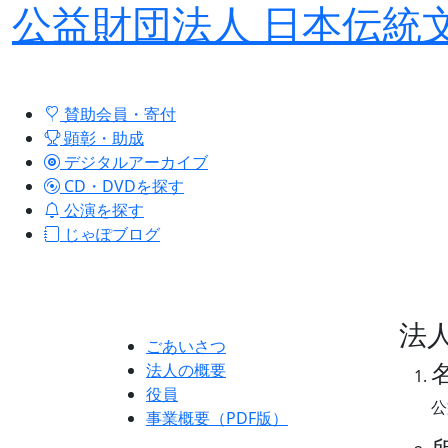
公益財団法人 日本伝統
賛助会員・寄付
顕彰・助成
デジタルアーカイブ
CD・DVDを探す
公演を探す
じゃぽブログ
法
ごあいさつ
法人の概要
役員
公
事業概要（PDF版）