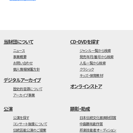
当財団について
CD・DVDを探す
ニュース
ジャンル一覧から検索
事業概要
発売年月/番号から検索
お問い合わせ
人名一覧から検索
個人情報保護方針
クラシック
キッズ・保育教材
デジタルアーカイブ
オンラインストア
歴史的音源について
アーカイブ事業
公演
顕彰・助成
公演を探す
日本伝統文化振興財団賞
コンサート後援について
中島勝祐創作賞
伝統芸能公演のご提案
邦楽技能者オーディション