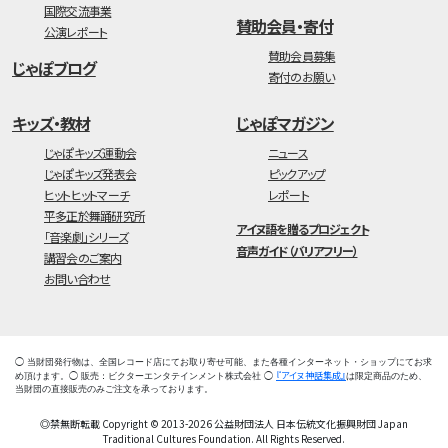
国際交流事業
賛助会員・寄付
公演レポート
賛助会員募集
じゃぽブログ
寄付のお願い
キッズ・教材
じゃぽマガジン
じゃぽキッズ運動会
ニュース
じゃぽキッズ発表会
ピックアップ
ヒットヒットマーチ
レポート
平多正於舞踊研究所
アイヌ語を贈るプロジェクト
「音楽劇」シリーズ
音声ガイド（バリアフリー）
講習会のご案内
お問い合わせ
◯ 当財団発行物は、全国レコード店にてお取り寄せ可能、また各種インターネット・ショップにてお求
『アイヌ神話集成』
め頂けます。◯ 販売：ビクターエンタテインメント株式会社 ◯
は限定商品のため、
当財団の直接販売のみご注文を承っております。
◎禁無断転載 Copyright © 2013-2026 公益財団法人 日本伝統文化振興財団 Japan
Traditional Cultures Foundation. All Rights Reserved.