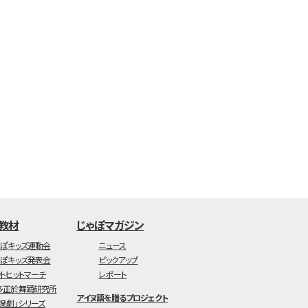
・教材
じゃぽマガジン
ゃぽキッズ運動会
ニュース
ゃぽキッズ発表会
ピックアップ
ットヒットマーチ
レポート
多正於舞踊研究所
アイヌ語を贈るプロジェクト
音楽劇」シリーズ