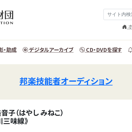
ホ
彰・助成
デジタルアーカイブ
CD・DVDを探す
邦楽技能者オーディション
美音子（はやし みねこ）
川三味線》