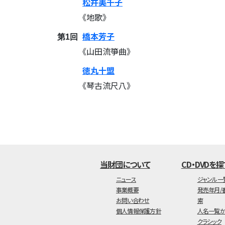
松井美千子
《地歌》
橋本芳子
第1回
《山田流箏曲》
徳丸十盟
《琴古流尺八》
当財団について
CD・DVDを探
ニュース
ジャンル一
事業概要
発売年月/
お問い合わせ
索
個人情報保護方針
人名一覧か
クラシック