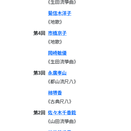
《生田流箏曲》
菊信木洋子
《地歌》
市橋京子
第4回
《地歌》
岡崎敏優
《生田流箏曲》
永廣孝山
第3回
《都山流尺八》
柿堺香
《古典尺八》
佐々木千香能
第2回
《山田流箏曲》