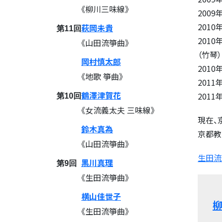
《柳川三味線》
200
201
萩岡未貴
第11回
201
《山田流箏曲》
（竹琴
岡村慎太郎
201
《地歌 箏曲》
201
鶴澤津賀花
201
第10回
《女流義太夫 三味線》
現在、
鈴木真為
京都教
《山田流箏曲》
生田流箏
黒川真理
第9回
《生田流箏曲》
横山佳世子
柳
《生田流箏曲》