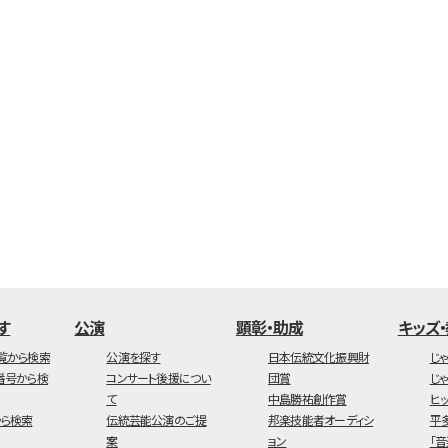
す
公演
顕彰・助成
キッズ
覧から検索
公演を探す
日本伝統文化振興財
じ
番号から検
コンサート後援につい
団賞
じ
て
中島勝祐創作賞
ヒ
ら検索
伝統芸能公演のご提
邦楽技能者オーディシ
平
案
ョン
「