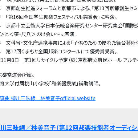
9年 京都創生推進フォーラムと京都市による、「第13回京都創生セミ
0年 「第16回全国学生邦楽フェスティバル鑑賞会」に客演。
0年 京都市立芸術大学日本伝統音楽研究センター研究集会「国際
）＞と＜箏・尺八＞の出会い～に客演。
0年 文科省・文化庁連携事業による「子供のための優れた舞台芸術
1年 第17回くまもと全国邦楽コンクールにて優秀賞受賞。
1年11月8日 第1回リサイタル予定（於：京都府立府民ホール アルテ
京都當道会所属。
育大学付属桃山小学校「和楽器授業」補助講師。
曲 柳川三味線 林美音子official website
川三味線／林美音子（第12回邦楽技能者オーディシ