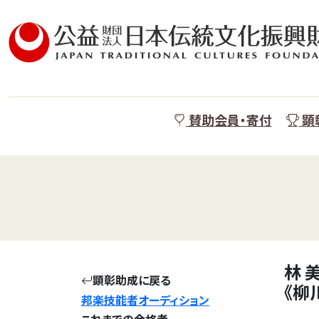
賛助会員・寄付
顕
林 
顕彰助成に戻る
《柳
邦楽技能者オーディション