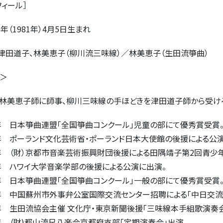
フィール］
年（1981年）4月5日生まれ
 津田道子、林美恵子（柳川流三味線）／林美恵子（生田流箏曲）
＞
林美恵子師に師事、柳川三味線の手ほどきを津田道子師から受け
4年 日本箏曲連盟「全国箏曲コンクール」児童の部にて優秀賞受賞
7年 ポーランド文化芸術省・ポーランド日本大使館の後援による公演
7年 （財）京都市音楽芸術振興財団後援による田隅靖子第2回青少
8年 ハワイ大学音楽学部の後援による公演に出演。
9年 日本箏曲連盟「全国箏曲コンクール」一般の部にて優秀賞受賞
4年 中国蘇州市外事弁公室国際交流センター招聘による「中日交流
9年 生田流協会主催 文化庁・東京新聞後援「三味線本手組歌演奏会
9年 （財)都山流尺八楽会京都府支部「定期演奏会」出演。