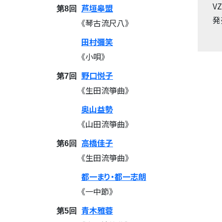
V
芦垣皋盟
第8回
発
《琴古流尺八》
田村彌笑
《小唄》
野口悦子
第7回
《生田流箏曲》
奥山益勢
《山田流箏曲》
高橋佳子
第6回
《生田流箏曲》
都一まり・都一志朗
《一中節》
青木雅蓉
第5回