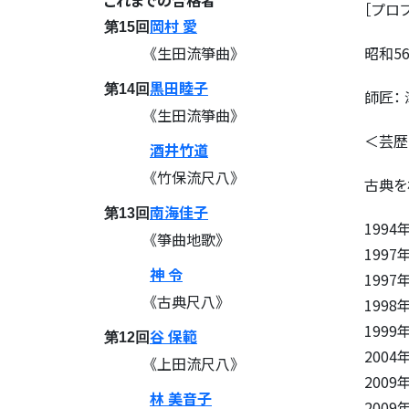
これまでの合格者
［プロ
岡村 愛
第15回
《生田流箏曲》
昭和56
黒田睦子
第14回
師匠：
《生田流箏曲》
＜芸歴
酒井竹道
《竹保流尺八》
古典を
南海佳子
第13回
199
《箏曲地歌》
199
神 令
199
《古典尺八》
199
199
谷 保範
第12回
200
《上田流尺八》
200
林 美音子
200