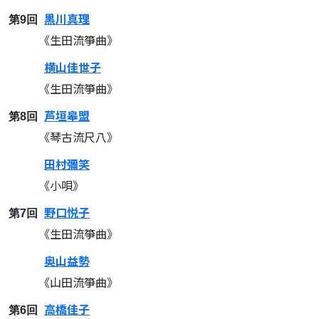
黒川真理
第9回
《生田流箏曲》
横山佳世子
《生田流箏曲》
芦垣皋盟
第8回
《琴古流尺八》
田村彌笑
《小唄》
野口悦子
第7回
《生田流箏曲》
奥山益勢
《山田流箏曲》
高橋佳子
第6回