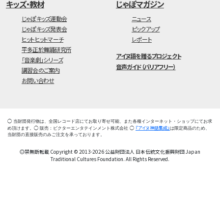
キッズ・教材
じゃぽマガジン
じゃぽキッズ運動会
ニュース
じゃぽキッズ発表会
ピックアップ
ヒットヒットマーチ
レポート
平多正於舞踊研究所
アイヌ語を贈るプロジェクト
「音楽劇」シリーズ
音声ガイド（バリアフリー）
講習会のご案内
お問い合わせ
◯ 当財団発行物は、全国レコード店にてお取り寄せ可能、また各種インターネット・ショップにてお求
『アイヌ神話集成』
め頂けます。◯ 販売：ビクターエンタテインメント株式会社 ◯
は限定商品のため、
当財団の直接販売のみご注文を承っております。
◎禁無断転載 Copyright © 2013-2026 公益財団法人 日本伝統文化振興財団 Japan
Traditional Cultures Foundation. All Rights Reserved.