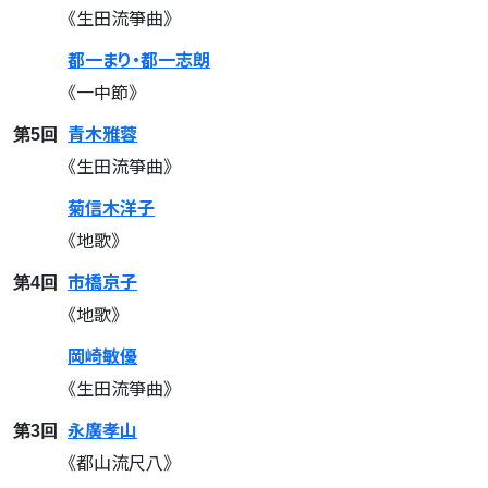
《生田流箏曲》
都一まり・都一志朗
《一中節》
青木雅蓉
第5回
《生田流箏曲》
菊信木洋子
《地歌》
市橋京子
第4回
《地歌》
岡崎敏優
《生田流箏曲》
永廣孝山
第3回
《都山流尺八》