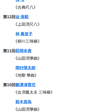
《古典尺八》
谷 保範
第12回
《上田流尺八》
林 美音子
《柳川三味線》
萩岡未貴
第11回
《山田流箏曲》
岡村慎太郎
《地歌 箏曲》
鶴澤津賀花
第10回
《女流義太夫 三味線》
鈴木真為
《山田流箏曲》