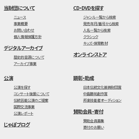
当財団について
CD・DVDを探す
ニュース
ジャンル一覧から検索
事業概要
発売年月/番号から検索
お問い合わせ
人名一覧から検索
個人情報保護方針
クラシック
キッズ・保育教材
デジタルアーカイブ
オンラインストア
歴史的音源について
アーカイブ事業
公演
顕彰・助成
公演を探す
日本伝統文化振興財団賞
コンサート後援について
中島勝祐創作賞
伝統芸能公演のご提案
邦楽技能者オーディション
国際交流事業
賛助会員・寄付
公演レポート
賛助会員募集
じゃぽブログ
寄付のお願い