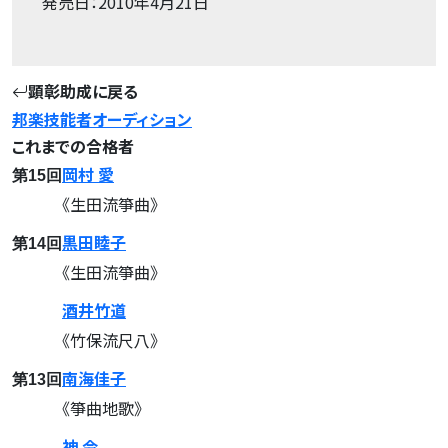
発売日：2010年4月21日
顕彰助成に戻る
邦楽技能者オーディション
これまでの合格者
岡村 愛
第15回
《生田流箏曲》
黒田睦子
第14回
《生田流箏曲》
酒井竹道
《竹保流尺八》
南海佳子
第13回
《箏曲地歌》
神 令