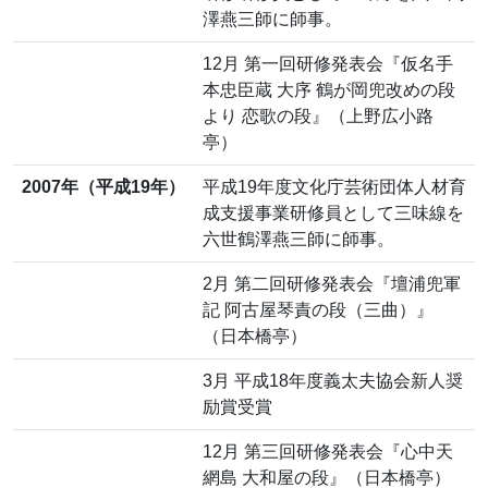
澤燕三師に師事。
12月 第一回研修発表会『仮名手
本忠臣蔵 大序 鶴が岡兜改めの段
より 恋歌の段』（上野広小路
亭）
2007年（平成19年）
平成19年度文化庁芸術団体人材育
成支援事業研修員として三味線を
六世鶴澤燕三師に師事。
2月 第二回研修発表会『壇浦兜軍
記 阿古屋琴責の段（三曲）』
（日本橋亭）
3月 平成18年度義太夫協会新人奨
励賞受賞
12月 第三回研修発表会『心中天
網島 大和屋の段』（日本橋亭）