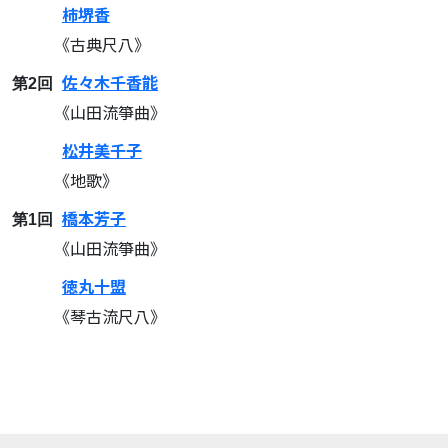
柿堺香
《古典尺八》
佐々木千香能
第2回
《山田流箏曲》
松井美千子
《地歌》
橋本芳子
第1回
《山田流箏曲》
徳丸十盟
《琴古流尺八》