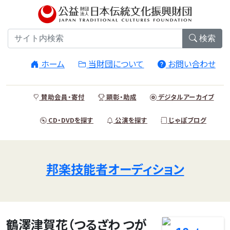
検索
ホーム
当財団について
お問い合わせ
賛助会員・寄付
顕彰・助成
デジタルアーカイブ
CD・DVDを探す
公演を探す
じゃぽブログ
邦楽技能者オーディション
鶴澤津賀花（つるざわ つが