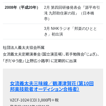
2008年（平成20年）
2月 第四回研修発表会『源平布引
滝 九郎助住家の段』（日本橋
亭）
3月 NHKラジオ「邦楽のひとと
き」初出演
社団法人義太夫協会所属
女流義太夫定期演奏会（国立演芸場）、若手勉強会「じょぎ」、
「ぎだゆう座」（上野広小路亭）に定期的に出演
女流義太夫三味線／鶴澤津賀花（第10回
邦楽技能者オーディション合格者）
VZCF-1024（CD）3,000円＋税