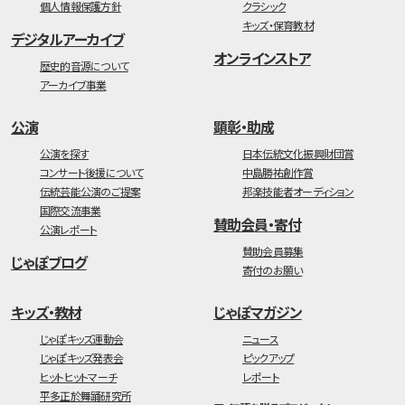
個人情報保護方針
クラシック
キッズ・保育教材
デジタルアーカイブ
オンラインストア
歴史的音源について
アーカイブ事業
公演
顕彰・助成
公演を探す
日本伝統文化振興財団賞
コンサート後援について
中島勝祐創作賞
伝統芸能公演のご提案
邦楽技能者オーディション
国際交流事業
賛助会員・寄付
公演レポート
賛助会員募集
じゃぽブログ
寄付のお願い
キッズ・教材
じゃぽマガジン
じゃぽキッズ運動会
ニュース
じゃぽキッズ発表会
ピックアップ
ヒットヒットマーチ
レポート
平多正於舞踊研究所