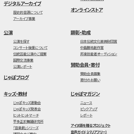
デジタルアーカイブ
オンラインストア
歴史的音源について
アーカイブ事業
公演
顕彰・助成
公演を探す
日本伝統文化振興財団賞
コンサート後援について
中島勝祐創作賞
伝統芸能公演のご提案
邦楽技能者オーディション
国際交流事業
賛助会員・寄付
公演レポート
賛助会員募集
じゃぽブログ
寄付のお願い
キッズ・教材
じゃぽマガジン
じゃぽキッズ運動会
ニュース
じゃぽキッズ発表会
ピックアップ
ヒットヒットマーチ
レポート
平多正於舞踊研究所
アイヌ語を贈るプロジェクト
「音楽劇」シリーズ
音声ガイド（バリアフリー）
講習会のご案内