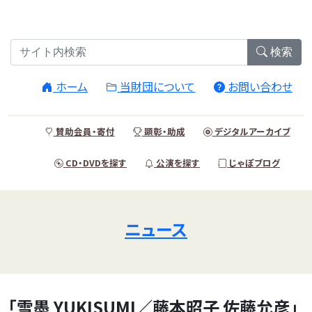
検索
ホーム
当財団について
お問い合わせ
賛助会員・寄付
顕彰・助成
デジタルアーカイブ
CD・DVDを探す
公演を探す
じゃぽブログ
ニュース
「雪墨 YUKISUMI／藤本昭子 佐藤允彦」