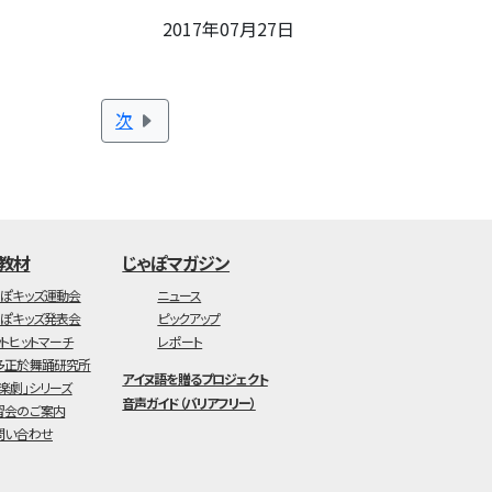
2017年07月27日
次
・教材
じゃぽマガジン
ゃぽキッズ運動会
ニュース
ゃぽキッズ発表会
ピックアップ
ットヒットマーチ
レポート
多正於舞踊研究所
アイヌ語を贈るプロジェクト
音楽劇」シリーズ
音声ガイド（バリアフリー）
習会のご案内
問い合わせ