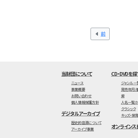
前
当財団について
CD・DVDを探
ニュース
ジャンル一
事業概要
発売年月/
お問い合わせ
索
個人情報保護方針
人名一覧か
クラシック
デジタルアーカイブ
キッズ・保
歴史的音源について
オンラインス
アーカイブ事業