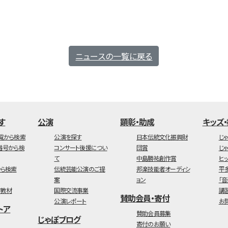
ニュースの一覧に戻る
す
公演
顕彰・助成
キッズ
覧から検索
公演を探す
日本伝統文化振興財
じ
番号から検
コンサート後援につい
団賞
じ
て
中島勝祐創作賞
ヒ
ら検索
伝統芸能公演のご提
邦楽技能者オーディシ
平
案
ョン
「
育教材
国際交流事業
講
賛助会員・寄付
公演レポート
お
トア
賛助会員募集
じゃぽブログ
寄付のお願い