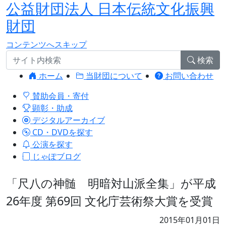
公益財団法人 日本伝統文化振興
財団
コンテンツへスキップ
検索
ホーム
当財団について
お問い合わせ
賛助会員・寄付
顕彰・助成
デジタルアーカイブ
CD・DVDを探す
公演を探す
じゃぽブログ
「尺八の神髄 明暗対山派全集」が平成
26年度 第69回 文化庁芸術祭大賞を受賞
2015年01月01日