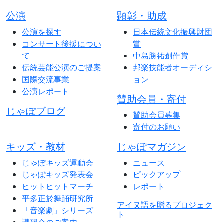
公演
顕彰・助成
公演を探す
日本伝統文化振興財団
コンサート後援につい
賞
て
中島勝祐創作賞
伝統芸能公演のご提案
邦楽技能者オーディシ
国際交流事業
ョン
公演レポート
賛助会員・寄付
じゃぽブログ
賛助会員募集
寄付のお願い
キッズ・教材
じゃぽマガジン
じゃぽキッズ運動会
ニュース
じゃぽキッズ発表会
ピックアップ
ヒットヒットマーチ
レポート
平多正於舞踊研究所
アイヌ語を贈るプロジェク
「音楽劇」シリーズ
ト