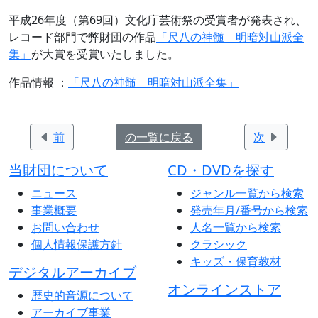
平成26年度（第69回）文化庁芸術祭の受賞者が発表され、
レコード部門で弊財団の作品
「尺八の神髄 明暗対山派全
集」
が大賞を受賞いたしました。
作品情報 ：
「尺八の神髄 明暗対山派全集」
前
の一覧に戻る
次
当財団について
CD・DVDを探す
ニュース
ジャンル一覧から検索
事業概要
発売年月/番号から検索
お問い合わせ
人名一覧から検索
個人情報保護方針
クラシック
キッズ・保育教材
デジタルアーカイブ
オンラインストア
歴史的音源について
アーカイブ事業