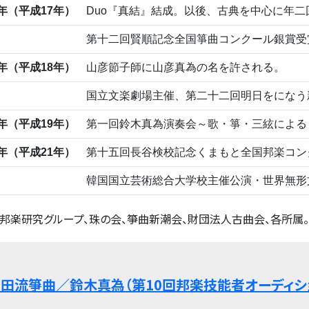
5年（平成17年）
Duo『真結』結成。以後、古典を中心に年二
第十二回賢順記念全国箏曲コンクール銀賞受
6年（平成18年）
山彦節子師に山彦真為の名を許される。
国立文楽劇場主催、第二十二回明日をになう
7年（平成19年）
第一回鈴木真為演奏会～歌・箏・三絃による
9年（平成21年）
第十五回長谷検校記念くまもと全国邦楽コン
韓国国立芸術総合大学校主催公演・世界無形
邦楽研究グループ、珠の会、箏曲新潮会、財団法人古曲会、各所属。
田流箏曲／鈴木真為（第10回邦楽技能者オーディシ