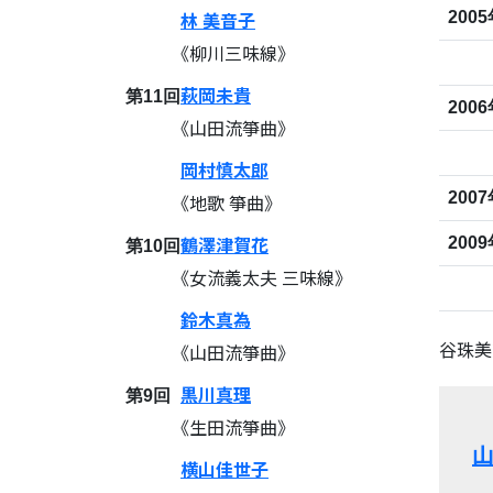
林 美音子
200
《柳川三味線》
萩岡未貴
第11回
200
《山田流箏曲》
岡村慎太郎
200
《地歌 箏曲》
鶴澤津賀花
200
第10回
《女流義太夫 三味線》
鈴木真為
谷珠美
《山田流箏曲》
黒川真理
第9回
《生田流箏曲》
山
横山佳世子