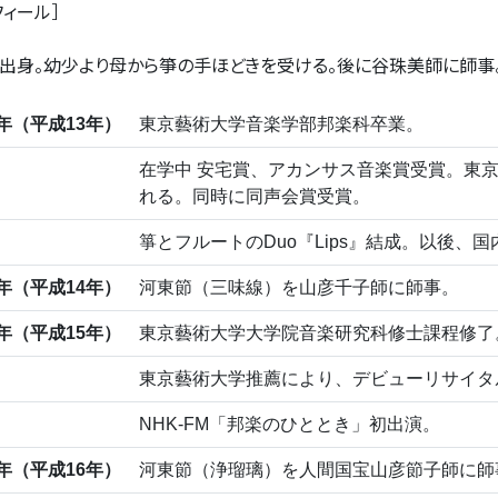
フィール］
出身。幼少より母から箏の手ほどきを受ける。後に谷珠美師に師事
1年（平成13年）
東京藝術大学音楽学部邦楽科卒業。
在学中 安宅賞、アカンサス音楽賞受賞。東
れる。同時に同声会賞受賞。
箏とフルートのDuo『Lips』結成。以後、
2年（平成14年）
河東節（三味線）を山彦千子師に師事。
3年（平成15年）
東京藝術大学大学院音楽研究科修士課程修了
東京藝術大学推薦により、デビューリサイタ
NHK-FM「邦楽のひととき」初出演。
4年（平成16年）
河東節（浄瑠璃）を人間国宝山彦節子師に師