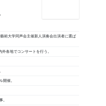
。
京藝術大学同声会主催新人演奏会出演者に選ば
国内外各地でコンサートを行う。
。
ル開催。
事。