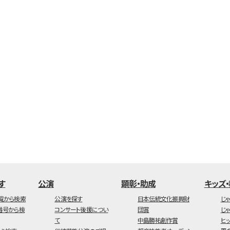
す
公演
顕彰・助成
キッズ
覧から検索
公演を探す
日本伝統文化振興財
じ
番号から検
コンサート後援につい
団賞
じ
て
中島勝祐創作賞
ヒ