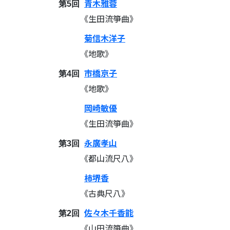
青木雅蓉
第5回
《生田流箏曲》
菊信木洋子
《地歌》
市橋京子
第4回
《地歌》
岡崎敏優
《生田流箏曲》
永廣孝山
第3回
《都山流尺八》
柿堺香
《古典尺八》
佐々木千香能
第2回
《山田流箏曲》