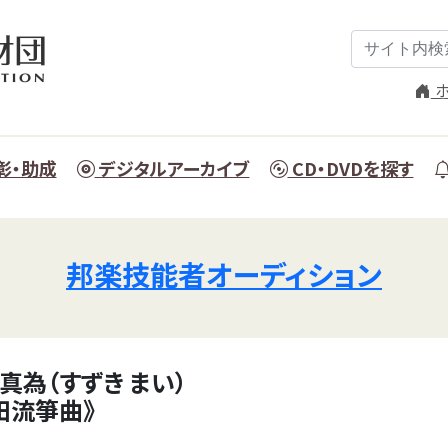
ホ
彰・助成
デジタルアーカイブ
CD・DVDを探す
邦楽技能者オーディション
真為（すずき まい）
田流箏曲》