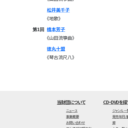
松井美千子
《地歌》
橋本芳子
第1回
《山田流箏曲》
徳丸十盟
《琴古流尺八》
当財団について
CD・DVDを探
ニュース
ジャンル一
事業概要
発売年月/
お問い合わせ
索