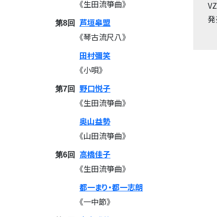
《生田流箏曲》
V
発
芦垣皋盟
第8回
《琴古流尺八》
田村彌笑
《小唄》
野口悦子
第7回
《生田流箏曲》
奥山益勢
《山田流箏曲》
高橋佳子
第6回
《生田流箏曲》
都一まり・都一志朗
《一中節》