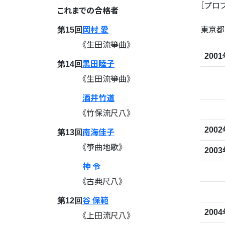
［プロ
これまでの合格者
岡村 愛
東京都
第15回
《生田流箏曲》
200
黒田睦子
第14回
《生田流箏曲》
酒井竹道
《竹保流尺八》
南海佳子
200
第13回
《箏曲地歌》
200
神 令
《古典尺八》
谷 保範
第12回
200
《上田流尺八》