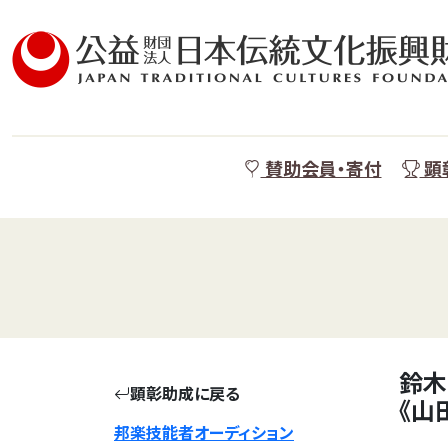
賛助会員・寄付
顕
鈴木
顕彰助成に戻る
《山
邦楽技能者オーディション